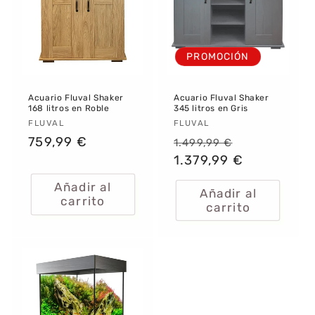
:
PROMOCIÓN
Acuario Fluval Shaker
Acuario Fluval Shaker
168 litros en Roble
345 litros en Gris
Proveedor:
FLUVAL
Proveedor:
FLUVAL
Precio
759,99 €
Precio
Precio
1.499,99 €
habitual
habitual
1.379,99 €
de
oferta
Añadir al
Añadir al
carrito
carrito