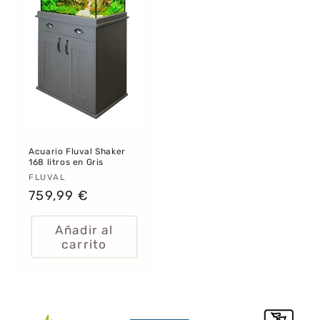
Acuario Fluval Shaker
168 litros en Gris
Proveedor:
FLUVAL
Precio
759,99 €
habitual
Añadir al
carrito