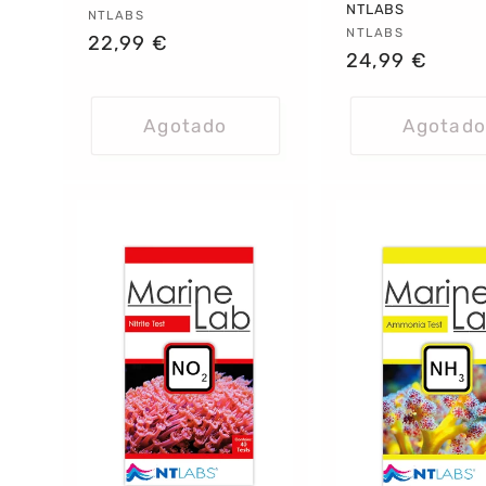
NTLABS
Proveedor:
NTLABS
Proveedor:
NTLABS
Precio
22,99 €
Precio
24,99 €
habitual
habitual
Agotado
Agotado