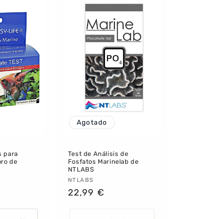
Agotado
s para
Test de Análisis de
oro de
Fosfatos Marinelab de
NTLABS
:
Proveedor:
NTLABS
Precio
22,99 €
habitual