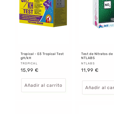
i
ó
n
:
Tropical - 03 Tropical Test
Test de Nitratos de
gH/kH
NTLABS
Proveedor:
TROPICAL
Proveedor:
NTLABS
Precio
15,99 €
Precio
11,99 €
habitual
habitual
Añadir al carrito
Añadir al ca