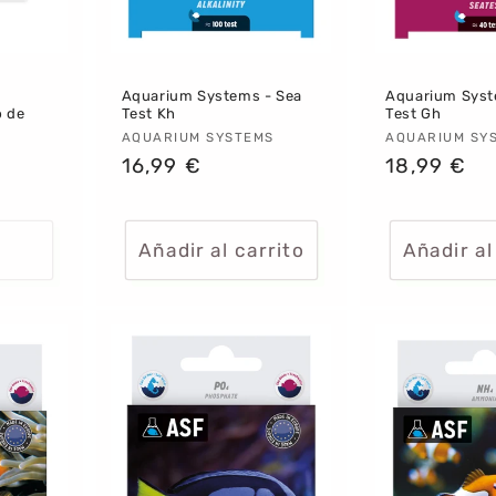
Aquarium Systems - Sea
Aquarium Syst
b de
Test Kh
Test Gh
Proveedor:
AQUARIUM SYSTEMS
Proveedor
AQUARIUM SY
Precio
16,99 €
Precio
18,99 €
habitual
habitual
Añadir al carrito
Añadir al