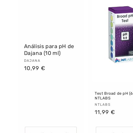
Análisis para pH de
Dajana (10 ml)
Proveedor:
DAJANA
Precio
10,99 €
habitual
Test Broad de pH (6
NTLABS
Proveedor:
NTLABS
Precio
11,99 €
habitual