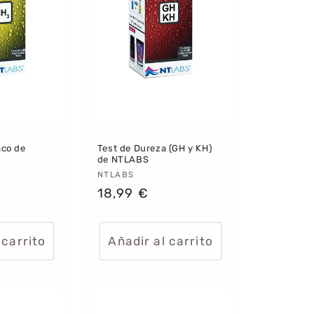
aco de
Test de Dureza (GH y KH)
de NTLABS
:
Proveedor:
NTLABS
Precio
18,99 €
habitual
 carrito
Añadir al carrito