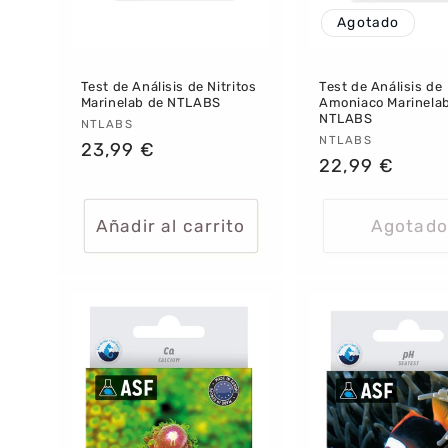
Agotado
Test de Análisis de Nitritos
Test de Análisis de
Marinelab de NTLABS
Amoniaco Marinela
NTLABS
Proveedor:
NTLABS
Proveedor:
NTLABS
Precio
23,99 €
Precio
22,99 €
habitual
habitual
Añadir al carrito
Agotado