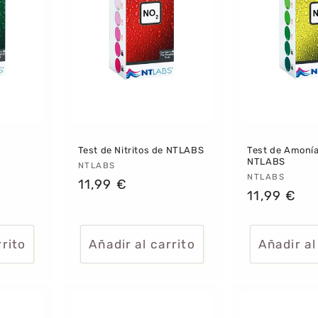
Test de Nitritos de NTLABS
Test de Amoní
NTLABS
Proveedor:
NTLABS
Proveedor
NTLABS
Precio
11,99 €
Precio
11,99 €
habitual
habitual
rrito
Añadir al carrito
Añadir al