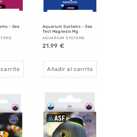
ems - Sea
Aquarium Systems - Sea
Test Magnesio Mg
:
STEMS
Proveedor:
AQUARIUM SYSTEMS
Precio
21,99 €
habitual
 carrito
Añadir al carrito