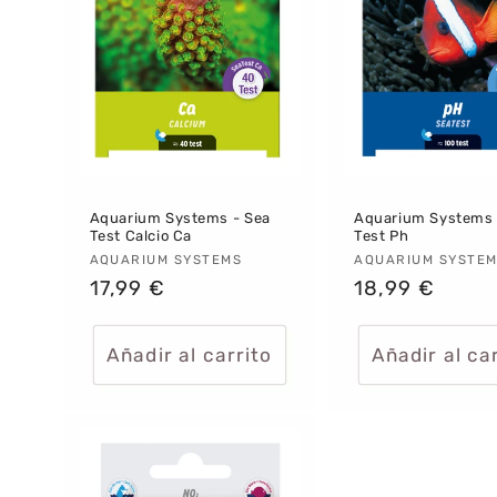
Aquarium Systems - Sea
Aquarium Systems 
Test Calcio Ca
Test Ph
Proveedor:
AQUARIUM SYSTEMS
Proveedor:
AQUARIUM SYSTE
Precio
17,99 €
Precio
18,99 €
habitual
habitual
Añadir al carrito
Añadir al ca