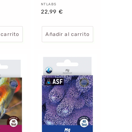
:
Proveedor:
NTLABS
Precio
22,99 €
habitual
 carrito
Añadir al carrito