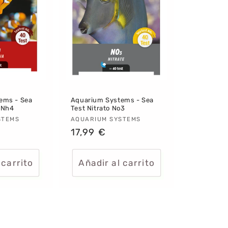
ems - Sea
Aquarium Systems - Sea
 Nh4
Test Nitrato No3
:
STEMS
Proveedor:
AQUARIUM SYSTEMS
Precio
17,99 €
habitual
 carrito
Añadir al carrito