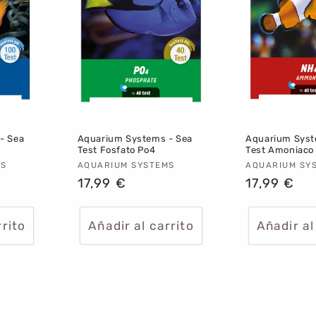
- Sea
Aquarium Systems - Sea
Aquarium Syst
Test Fosfato Po4
Test Amoniaco
MS
Proveedor:
AQUARIUM SYSTEMS
Proveedor
AQUARIUM SY
Precio
17,99 €
Precio
17,99 €
habitual
habitual
rrito
Añadir al carrito
Añadir al