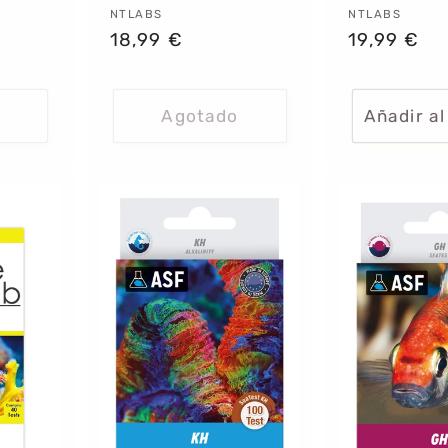
Proveedor:
NTLABS
Proveedor
NTLABS
Precio
18,99 €
Precio
19,99 €
habitual
habitual
Agotado
Añadir al