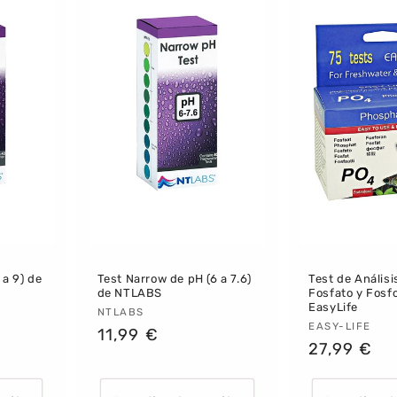
 a 9) de
Test Narrow de pH (6 a 7.6)
Test de Análisi
de NTLABS
Fosfato y Fosf
EasyLife
Proveedor:
NTLABS
Proveedor
EASY-LIFE
Precio
11,99 €
Precio
27,99 €
habitual
habitual