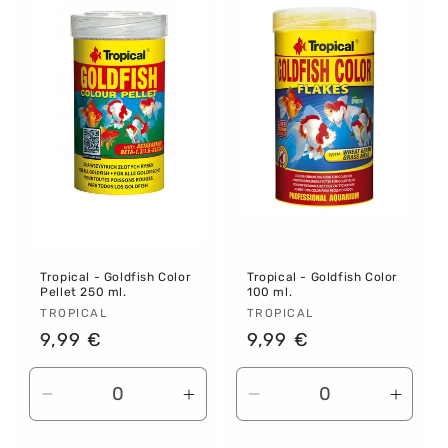
Title
Title
Title
Title
Tropical - Goldfish Color
Tropical - Goldfish Color
Pellet 250 ml.
100 ml.
Proveedor:
TROPICAL
Proveedor:
TROPICAL
Precio
9,99 €
Precio
9,99 €
habitual
habitual
Reducir
Aumentar
Reducir
Aume
cantidad
cantidad
cantidad
canti