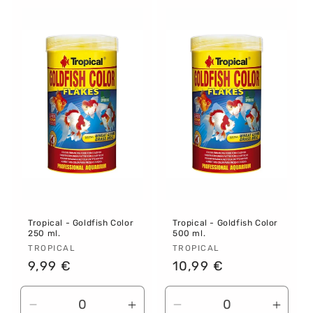
para
para
para
para
Default
Default
Default
Defau
Title
Title
Title
Title
Tropical - Goldfish Color
Tropical - Goldfish Color
250 ml.
500 ml.
Proveedor:
TROPICAL
Proveedor:
TROPICAL
Precio
9,99 €
Precio
10,99 €
habitual
habitual
Reducir
Aumentar
Reducir
Aume