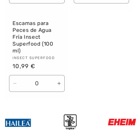
cantidad
cantidad
cantidad
canti
para
para
para
para
Default
Default
Default
Defau
Escamas para
Title
Title
Title
Title
Peces de Agua
Fría Insect
Superfood (100
ml)
Proveedor:
INSECT SUPERFOOD
Precio
10,99 €
habitual
Reducir
Aumentar
cantidad
cantidad
para
para
Default
Default
Title
Title