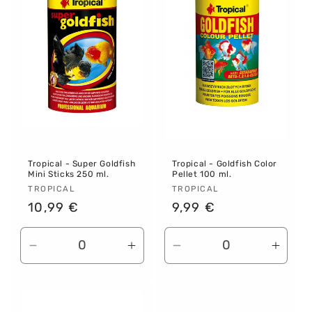
Tropical - Super Goldfish
Tropical - Goldfish Color
Mini Sticks 250 ml.
Pellet 100 ml.
Proveedor:
TROPICAL
Proveedor:
TROPICAL
Precio
10,99 €
Precio
9,99 €
habitual
habitual
Reducir
Aumentar
Reducir
Aume
cantidad
cantidad
cantidad
canti
para
para
para
para
Default
Default
Default
Defau