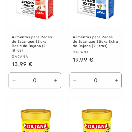
Alimentos para Peces
Alimentos para Peces
de Estanque Sticks
de Estanque Sticks Extra
Basic de Dajana (2
de Dajana (2 litros)
litros)
Proveedor:
DAJANA
Proveedor:
DAJANA
Precio
19,99 €
Precio
13,99 €
habitual
habitual
Reducir
Aumentar
Reducir
Aume
cantidad
cantidad
cantidad
canti
para
para
para
para
Default
Default
Default
Defau
Title
Title
Title
Title