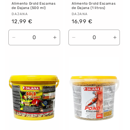
Alimento Grold Escamas
Alimento Grold Escamas
de Dajana (500 ml)
de Dajana (1 litros)
Proveedor:
DAJANA
Proveedor:
DAJANA
Precio
12,99 €
Precio
16,99 €
habitual
habitual
Reducir
Aumentar
Reducir
Aume
cantidad
cantidad
cantidad
canti
para
para
para
para
Default
Default
Default
Defau
Title
Title
Title
Title