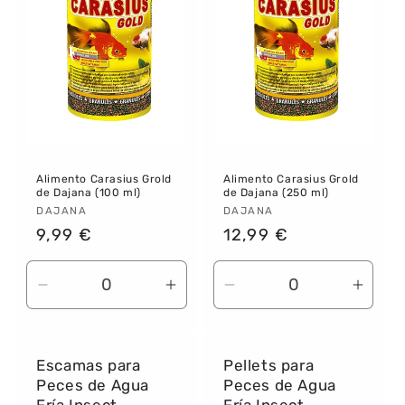
Alimento Carasius Grold
Alimento Carasius Grold
de Dajana (100 ml)
de Dajana (250 ml)
Proveedor:
DAJANA
Proveedor:
DAJANA
Precio
9,99 €
Precio
12,99 €
habitual
habitual
Reducir
Aumentar
Reducir
Aume
cantidad
cantidad
cantidad
canti
para
para
para
para
Default
Default
Default
Defau
Escamas para
Pellets para
Title
Title
Title
Title
Peces de Agua
Peces de Agua