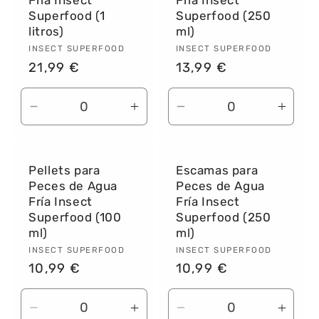
Fría Insect
Fría Insect
Superfood (1
Superfood (250
litros)
ml)
Proveedor:
INSECT SUPERFOOD
Proveedor:
INSECT SUPERFOOD
Precio
21,99 €
Precio
13,99 €
habitual
habitual
Reducir
Aumentar
Reducir
Aume
cantidad
cantidad
cantidad
canti
para
para
para
para
Default
Default
Default
Defau
Pellets para
Escamas para
Title
Title
Title
Title
Peces de Agua
Peces de Agua
Fría Insect
Fría Insect
Superfood (100
Superfood (250
ml)
ml)
Proveedor:
INSECT SUPERFOOD
Proveedor:
INSECT SUPERFOOD
Precio
10,99 €
Precio
10,99 €
habitual
habitual
Reducir
Aumentar
Reducir
Aume