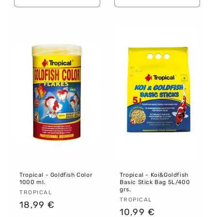
cantidad
cantidad
cantidad
canti
para
para
para
para
Default
Default
Default
Defau
Title
Title
Title
Title
Tropical - Goldfish Color
Tropical - Koi&Goldfish
1000 ml.
Basic Stick Bag 5L/400
grs.
Proveedor:
TROPICAL
Proveedor:
TROPICAL
Precio
18,99 €
Precio
10,99 €