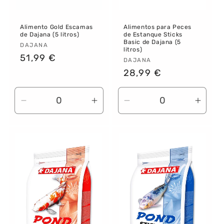
Alimento Gold Escamas
Alimentos para Peces
de Dajana (5 litros)
de Estanque Sticks
Basic de Dajana (5
Proveedor:
DAJANA
litros)
Precio
51,99 €
Proveedor:
DAJANA
habitual
Precio
28,99 €
habitual
Reducir
Aumentar
Reducir
Aume
cantidad
cantidad
cantidad
canti
para
para
para
para
Default
Default
Default
Defau
Title
Title
Title
Title