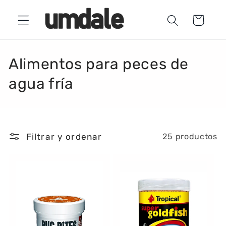
Ir
directamente
Carrito
al contenido
C
Alimentos para peces de
o
agua fría
l
e
Filtrar y ordenar
25 productos
c
c
i
ó
n