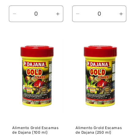
habitual
habitual
Reducir
Aumentar
Reducir
Aume
cantidad
cantidad
cantidad
canti
para
para
para
para
Default
Default
Default
Defau
Title
Title
Title
Title
Alimento Grold Escamas
Alimento Grold Escamas
de Dajana (100 ml)
de Dajana (250 ml)