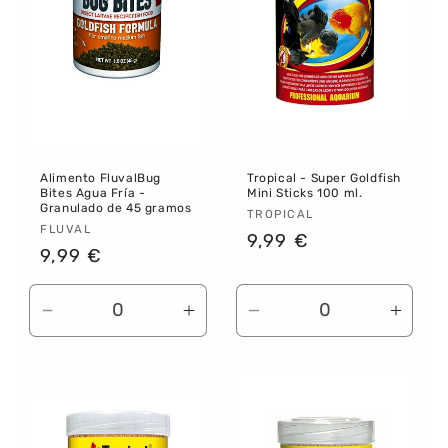
:
Alimento FluvalBug
Tropical - Super Goldfish
Bites Agua Fría -
Mini Sticks 100 ml.
Granulado de 45 gramos
Proveedor:
TROPICAL
Proveedor:
FLUVAL
Precio
9,99 €
Precio
9,99 €
habitual
habitual
Reducir
Aumentar
Reducir
Aume
cantidad
cantidad
cantidad
canti
para
para
para
para
Default
Default
Default
Defau
Title
Title
Title
Title