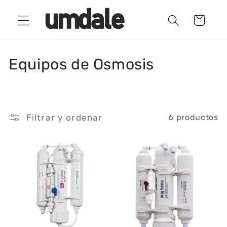
Ir
directamente
Carrito
al contenido
C
Equipos de Osmosis
o
l
Filtrar y ordenar
6 productos
e
c
c
i
ó
n