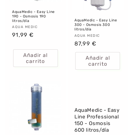
:
AquaMedic - Easy Line
190 - Osmosis 190
AquaMedic - Easy Line
litros/día
300 - Osmosis 300
Proveedor:
AQUA MEDIC
litros/día
Precio
91,99 €
Proveedor:
AQUA MEDIC
habitual
Precio
87,99 €
habitual
Añadir al
Añadir al
carrito
carrito
AquaMedic - Easy
Line Professional
150 - Osmosis
600 litros/día