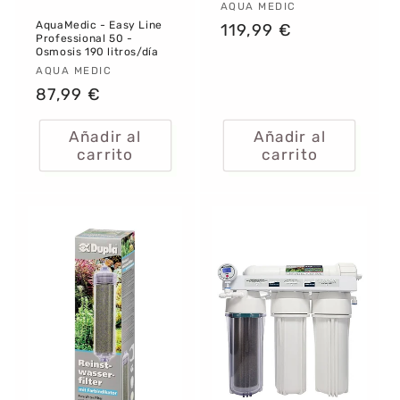
Proveedor:
AQUA MEDIC
AquaMedic - Easy Line
Precio
119,99 €
Professional 50 -
habitual
Osmosis 190 litros/día
Proveedor:
AQUA MEDIC
Precio
87,99 €
habitual
Añadir al
Añadir al
carrito
carrito