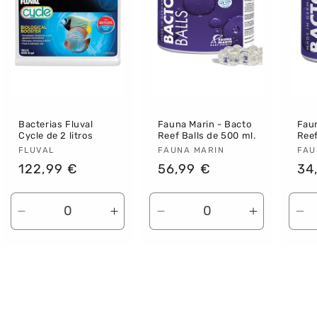
Bacterias Fluval
Fauna Marin - Bacto
Faun
Cycle de 2 litros
Reef Balls de 500 ml.
Reef
Proveedor:
FLUVAL
Proveedor:
FAUNA MARIN
Pr
FAU
Precio
122,99 €
Precio
56,99 €
Pr
34
habitual
habitual
ha
entar
Reducir
Aumentar
Reducir
Aumenta
Re
tidad
cantidad
cantidad
cantidad
cantidad
ca
a
para
para
para
para
pa
ault
Default
Default
Default
Default
De
e
Title
Title
Title
Title
Tit