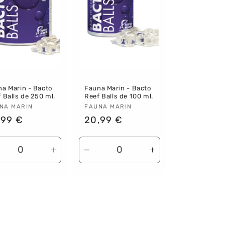
a Marin - Bacto
Fauna Marin - Bacto
 Balls de 250 ml.
Reef Balls de 100 ml.
oveedor:
NA MARIN
Proveedor:
FAUNA MARIN
ecio
,99 €
Precio
20,99 €
bitual
habitual
r
ducir
Aumentar
Reducir
Aumentar
ntidad
cantidad
cantidad
cantidad
ra
para
para
para
fault
Default
Default
Default
le
Title
Title
Title