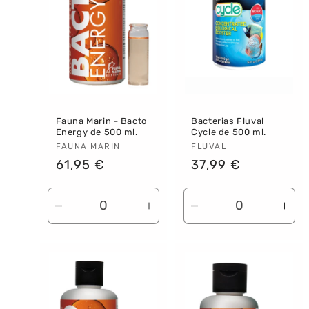
Fauna Marin - Bacto
Bacterias Fluval
Energy de 500 ml.
Cycle de 500 ml.
Proveedor:
FAUNA MARIN
Proveedor:
FLUVAL
Precio
61,95 €
Precio
37,99 €
habitual
habitual
Reducir
Aumentar
Reducir
Aum
cantidad
cantidad
cantidad
can
para
para
para
par
Default
Default
Default
Def
Title
Title
Title
Titl