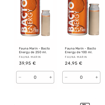
Fauna Marin - Bacto
Fauna Marin - Bacto
Energy de 250 ml.
Energy de 100 ml.
Proveedor:
FAUNA MARIN
Proveedor:
FAUNA MARIN
Precio
39,95 €
Precio
24,95 €
habitual
habitual
Reducir
Aumentar
Reducir
Aum
cantidad
cantidad
cantidad
can
para
para
para
par
Default
Default
Default
Def
Title
Title
Title
Titl