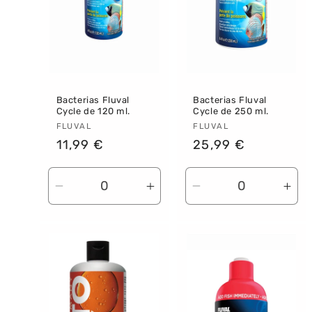
i
ó
n
:
Bacterias Fluval
Bacterias Fluval
Cycle de 120 ml.
Cycle de 250 ml.
Proveedor:
FLUVAL
Proveedor:
FLUVAL
Precio
11,99 €
Precio
25,99 €
habitual
habitual
Reducir
Aumentar
Reducir
Aum
cantidad
cantidad
cantidad
can
para
para
para
par
Default
Default
Default
Def
Title
Title
Title
Titl