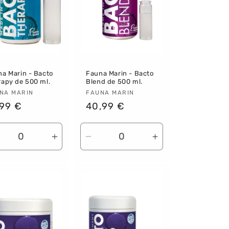
a Marin - Bacto
Fauna Marin - Bacto
apy de 500 ml.
Blend de 500 ml.
oveedor:
NA MARIN
Proveedor:
FAUNA MARIN
ecio
,99 €
Precio
40,99 €
bitual
habitual
r
ducir
Aumentar
Reducir
Aumentar
ntidad
cantidad
cantidad
cantidad
ra
para
para
para
fault
Default
Default
Default
le
Title
Title
Title