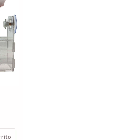
)
rrito