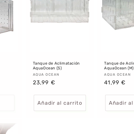
Tanque de Aclimatación
Tanque de Acl
AquaOcean (S)
AquaOcean (M)
Proveedor:
AQUA OCEAN
Proveedor
AQUA OCEAN
Precio
23,99 €
Precio
41,99 €
habitual
habitual
Añadir al carrito
Añadir al