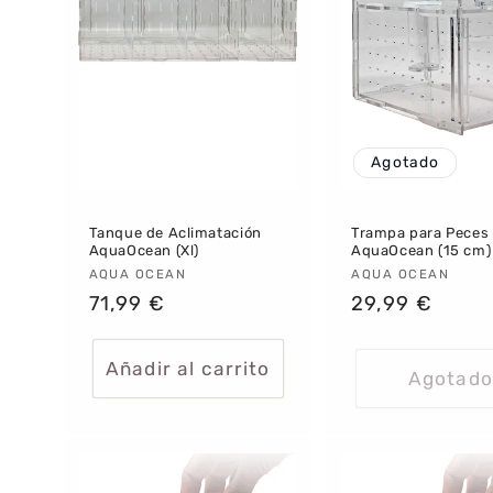
i
ó
n
:
Agotado
Tanque de Aclimatación
Trampa para Peces
AquaOcean (Xl)
AquaOcean (15 cm)
Proveedor:
AQUA OCEAN
Proveedor:
AQUA OCEAN
Precio
71,99 €
Precio
29,99 €
habitual
habitual
Añadir al carrito
Agotado