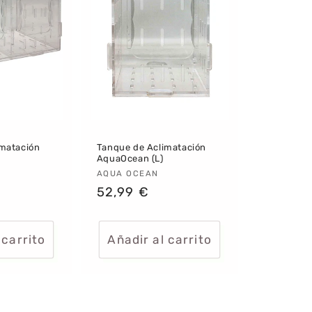
imatación
Tanque de Aclimatación
AquaOcean (L)
:
Proveedor:
AQUA OCEAN
Precio
52,99 €
habitual
 carrito
Añadir al carrito