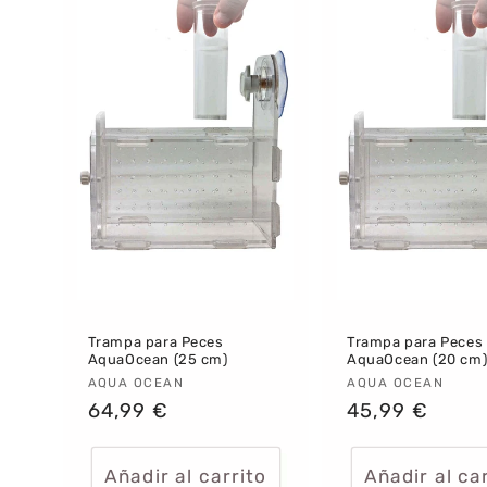
Trampa para Peces
Trampa para Peces
AquaOcean (25 cm)
AquaOcean (20 cm
Proveedor:
AQUA OCEAN
Proveedor:
AQUA OCEAN
Precio
64,99 €
Precio
45,99 €
habitual
habitual
Añadir al carrito
Añadir al ca