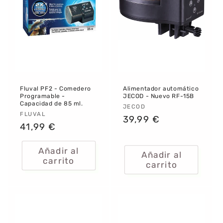
:
Fluval PF2 - Comedero
Alimentador automático
Programable -
JECOD - Nuevo RF-15B
Capacidad de 85 ml.
Proveedor:
JECOD
Proveedor:
FLUVAL
Precio
39,99 €
Precio
41,99 €
habitual
habitual
Añadir al
Añadir al
carrito
carrito