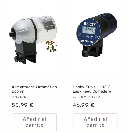
Alimentador Automático
Hobby Dupla - 10810
Dophin
Easy Feed Comedero
Proveedor:
DOPHIN
Proveedor:
HOBBY DUPLA
Precio
55,99 €
Precio
46,99 €
habitual
habitual
Añadir al
Añadir al
carrito
carrito