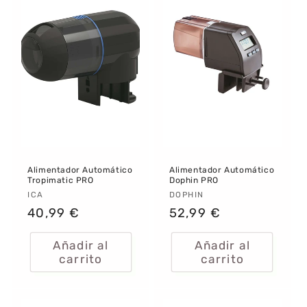
Alimentador Automático
Alimentador Automático
Tropimatic PRO
Dophin PRO
Proveedor:
ICA
Proveedor:
DOPHIN
Precio
40,99 €
Precio
52,99 €
habitual
habitual
Añadir al
Añadir al
carrito
carrito