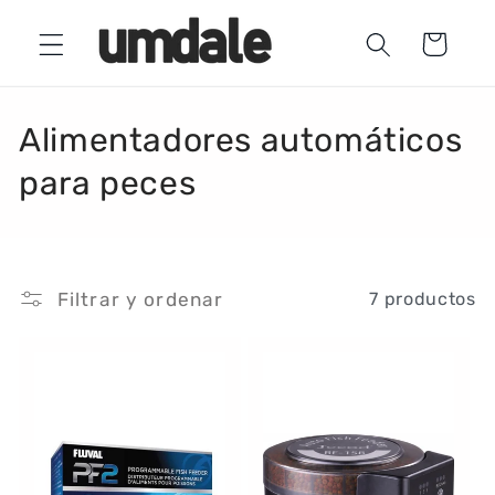
Ir
directamente
Carrito
al contenido
C
Alimentadores automáticos
o
para peces
l
e
Filtrar y ordenar
7 productos
c
c
i
ó
n