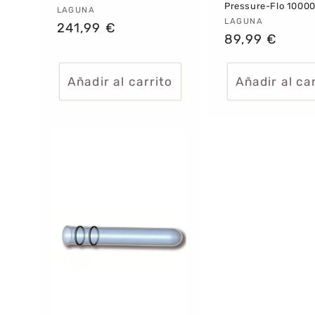
Pressure-Flo 1000
Proveedor:
LAGUNA
Proveedor:
LAGUNA
Precio
241,99 €
Precio
89,99 €
habitual
habitual
Añadir al carrito
Añadir al ca