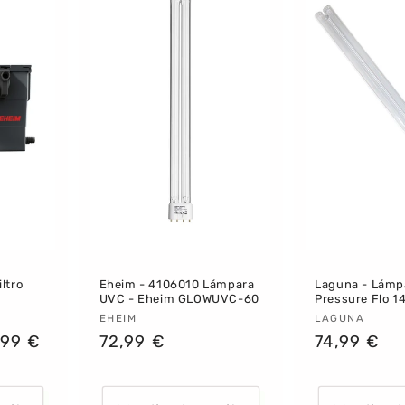
ltro
Eheim - 4106010 Lámpara
Laguna - Lámp
UVC - Eheim GLOWUVC-60
Pressure Flo 1
Proveedor:
EHEIM
Proveedor
LAGUNA
io
,99 €
Precio
72,99 €
Precio
74,99 €
habitual
habitual
ta