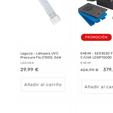
i
ó
n
:
PROMOCIÓN
Laguna - Lámpara UVC
EHEIM - 5203020 Fi
Pressure Flo 21000, 36W
C/UVA LOOP15000
Proveedor:
LAGUNA
Proveedor:
EHEIM
Precio
29,99 €
Precio
Pre
379
424,99 €
habitual
habitual
de
ofe
Añadir al carrito
Añadir al ca