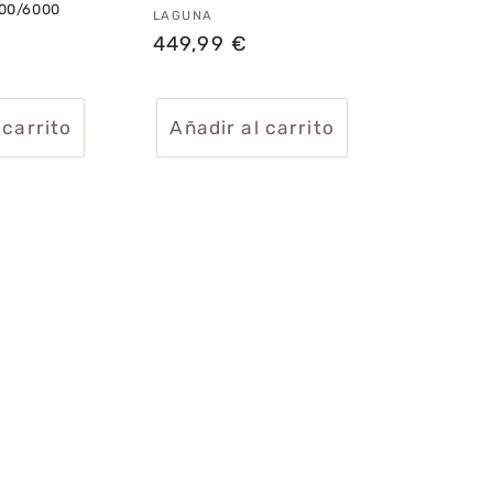
000/6000
Proveedor:
LAGUNA
:
Precio
449,99 €
habitual
 carrito
Añadir al carrito