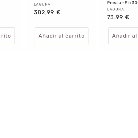
0
Pressur-Flo 3
Proveedor:
LAGUNA
Proveedor
LAGUNA
Precio
382,99 €
Precio
73,99 €
habitual
habitual
rrito
Añadir al carrito
Añadir al