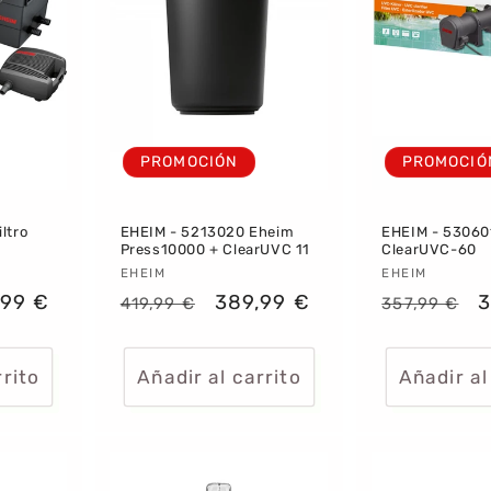
PROMOCIÓN
PROMOCIÓ
ltro
EHEIM - 5213020 Eheim
EHEIM - 53060
Press10000 + ClearUVC 11
ClearUVC-60
Proveedor:
EHEIM
Proveedor
EHEIM
cio
,99 €
Precio
Precio
389,99 €
Precio
P
3
419,99 €
357,99 €
habitual
de
habitual
d
rta
oferta
o
rrito
Añadir al carrito
Añadir al