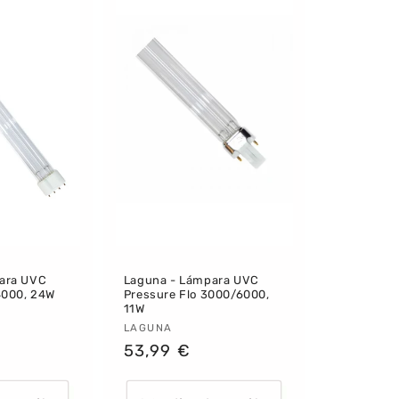
ara UVC
Laguna - Lámpara UVC
4000, 24W
Pressure Flo 3000/6000,
11W
:
Proveedor:
LAGUNA
Precio
53,99 €
habitual