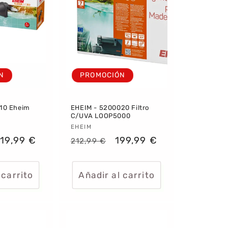
N
PROMOCIÓN
10 Eheim
EHEIM - 5200020 Filtro
C/UVA LOOP5000
:
Proveedor:
EHEIM
recio
19,99 €
Precio
Precio
199,99 €
212,99 €
e
habitual
de
ferta
oferta
 carrito
Añadir al carrito