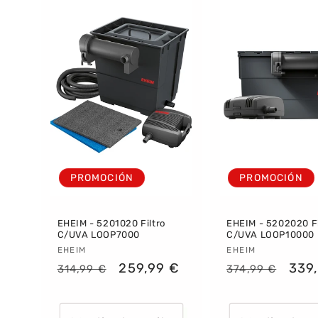
PROMOCIÓN
PROMOCIÓN
EHEIM - 5201020 Filtro
EHEIM - 5202020 Fi
C/UVA LOOP7000
C/UVA LOOP10000
Proveedor:
EHEIM
Proveedor:
EHEIM
Precio
Precio
259,99 €
Precio
Prec
339
314,99 €
374,99 €
habitual
de
habitual
de
oferta
ofer