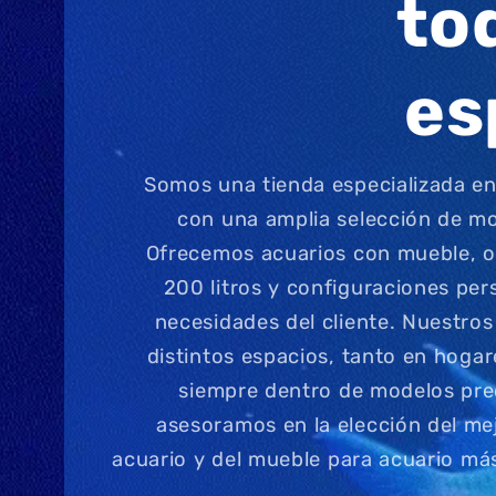
to
es
Somos una tienda especializada en 
con una amplia selección de mo
Ofrecemos acuarios con mueble, op
200 litros y configuraciones per
necesidades del cliente. Nuestros
distintos espacios, tanto en hoga
siempre dentro de modelos pre
asesoramos en la elección del mej
acuario y del mueble para acuario m