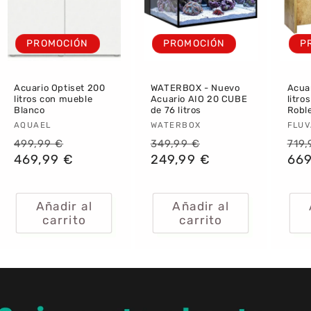
PROMOCIÓN
PROMOCIÓN
P
Acuario Optiset 200
WATERBOX - Nuevo
Acua
litros con mueble
Acuario AIO 20 CUBE
litro
Blanco
de 76 litros
Robl
Proveedor:
AQUAEL
Proveedor:
WATERBOX
Pro
FLUV
Precio
Precio
Precio
Precio
Pre
499,99 €
349,99 €
719,
habitual
469,99 €
de
habitual
249,99 €
de
hab
669
oferta
oferta
Añadir al
Añadir al
carrito
carrito