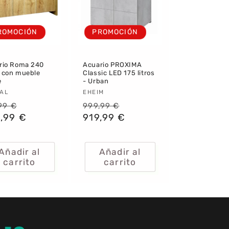
ROMOCIÓN
PROMOCIÓN
rio Roma 240
Acuario PROXIMA
s con mueble
Classic LED 175 litros
e
- Urban
veedor:
AL
Proveedor:
EHEIM
cio
Precio
Precio
Precio
99 €
999,99 €
itual
,99 €
de
habitual
919,99 €
de
oferta
oferta
Añadir al
Añadir al
carrito
carrito