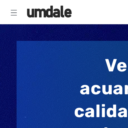
Ir
directamente
al contenido
Ve
acuar
calid