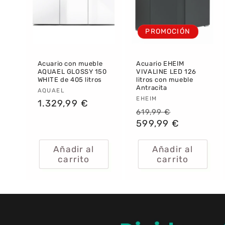
PROMOCIÓN
Acuario con mueble
Acuario EHEIM
AQUAEL GLOSSY 150
VIVALINE LED 126
WHITE de 405 litros
litros con mueble
Antracita
Proveedor:
AQUAEL
Proveedor:
EHEIM
Precio
1.329,99 €
Precio
Precio
619,99 €
habitual
habitual
599,99 €
de
oferta
Añadir al
Añadir al
carrito
carrito