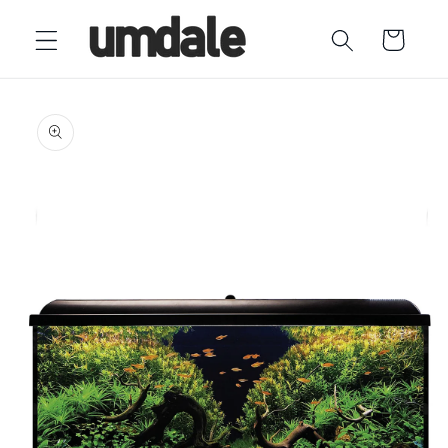
Ir
directamente
Carrito
al contenido
Ir
directamente
a la
información
del producto