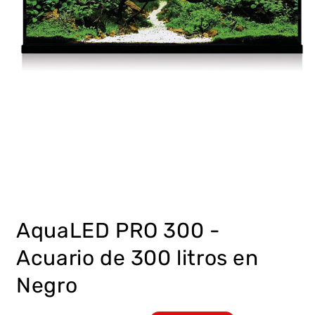
Abrir
elemento
multimedia
AquaLED PRO 300 -
1
en
una
Acuario de 300 litros en
ventana
modal
Negro