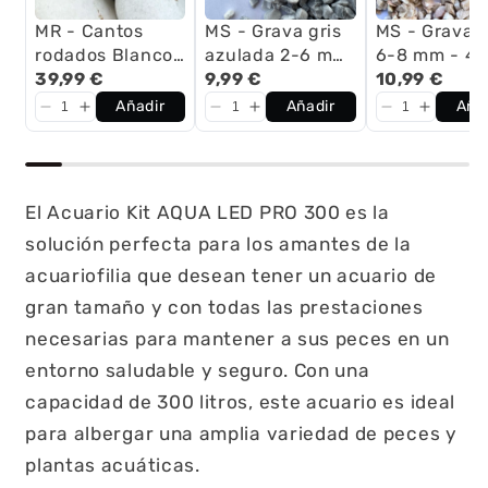
MR - Cantos
MS - Grava gris
MS - Grava 
rodados Blanco
azulada 2-6 mm
6-8 mm - 4 
- 10 kg - PQ
39,99 €
- 4 kg
9,99 €
10,99 €
Añadir
Añadir
Aña
El Acuario Kit AQUA LED PRO 300 es la
solución perfecta para los amantes de la
acuariofilia que desean tener un acuario de
gran tamaño y con todas las prestaciones
necesarias para mantener a sus peces en un
entorno saludable y seguro. Con una
capacidad de 300 litros, este acuario es ideal
para albergar una amplia variedad de peces y
plantas acuáticas.