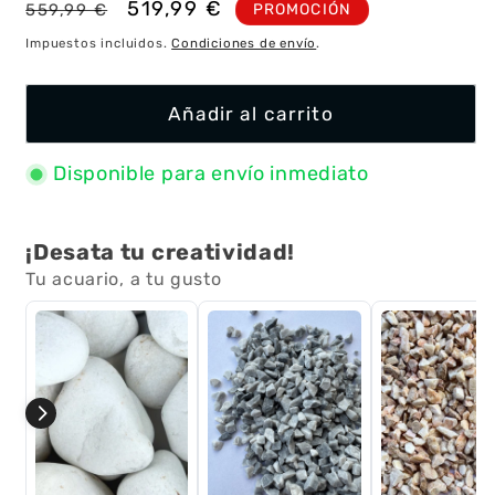
Precio
Precio
519,99 €
PROMOCIÓN
559,99 €
habitual
de
Impuestos incluidos.
Condiciones de envío
.
oferta
Añadir al carrito
Disponible para envío inmediato
¡Desata tu creatividad!
Tu acuario, a tu gusto