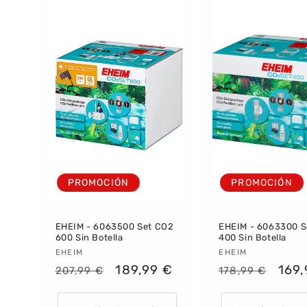
PROMOCIÓN
PROMOCIÓN
EHEIM - 6063500 Set CO2
EHEIM - 6063300 S
600 Sin Botella
400 Sin Botella
Proveedor:
EHEIM
Proveedor:
EHEIM
Precio
Precio
189,99 €
Precio
Prec
169,
207,99 €
178,99 €
habitual
de
habitual
de
oferta
ofer