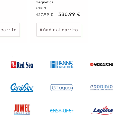
magnética
:
Proveedor:
EHEIM
Precio
Precio
386,99 €
427,99 €
habitual
de
oferta
 carrito
Añadir al carrito