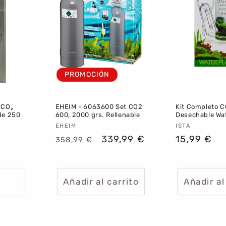
PROMOCIÓN
-CO₂
EHEIM - 6063600 Set CO2
Kit Completo 
de 250
600, 2000 grs. Rellenable
Desechable Wa
Proveedor:
EHEIM
Proveedor
ISTA
Precio
Precio
339,99 €
Precio
15,99 €
358,99 €
habitual
de
habitual
oferta
Añadir al carrito
Añadir al