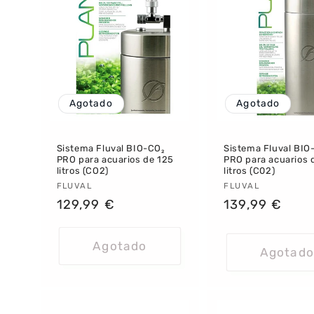
i
ó
n
:
Agotado
Agotado
Sistema Fluval BIO-CO₂
Sistema Fluval BIO
PRO para acuarios de 125
PRO para acuarios 
litros (CO2)
litros (C02)
Proveedor:
FLUVAL
Proveedor:
FLUVAL
Precio
129,99 €
Precio
139,99 €
habitual
habitual
Agotado
Agotado