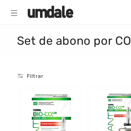
Ir
directamente
al contenido
C
Set de abono por CO
o
l
Filtrar
e
c
c