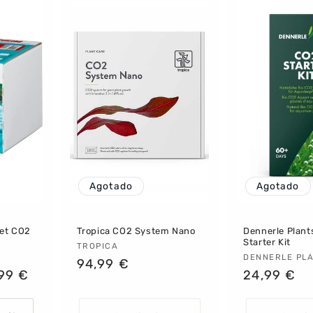
Agotado
Agotado
et CO2
Tropica CO2 System Nano
Dennerle Plant
Starter Kit
Proveedor:
TROPICA
Proveedor
DENNERLE PL
Precio
94,99 €
io
99 €
Precio
24,99 €
habitual
habitual
ta