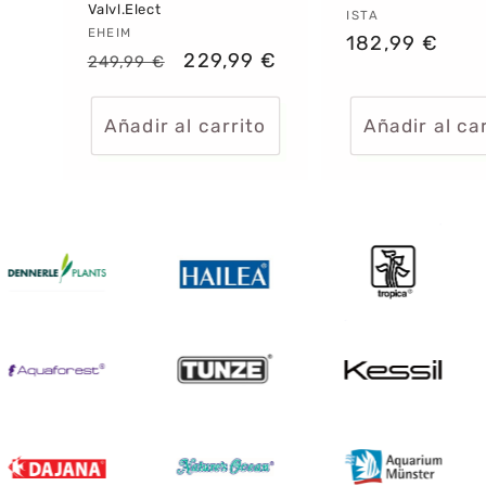
Valvl.Elect
Proveedor:
ISTA
Proveedor:
EHEIM
Precio
182,99 €
Precio
Precio
229,99 €
249,99 €
habitual
habitual
de
oferta
Añadir al carrito
Añadir al ca