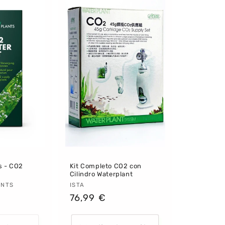
s - CO2
Kit Completo CO2 con
Cilindro Waterplant
:
ANTS
Proveedor:
ISTA
Precio
76,99 €
habitual