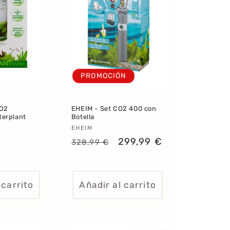
PROMOCIÓN
CO2
EHEIM - Set CO2 400 con
terplant
Botella
:
Proveedor:
EHEIM
Precio
Precio
299,99 €
328,99 €
habitual
de
oferta
 carrito
Añadir al carrito