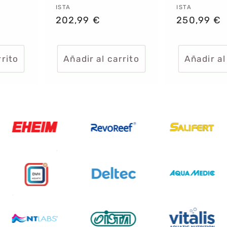
Proveedor:
ISTA
Proveedor
ISTA
Precio
202,99 €
Precio
250,99 €
habitual
habitual
rrito
Añadir al carrito
Añadir al