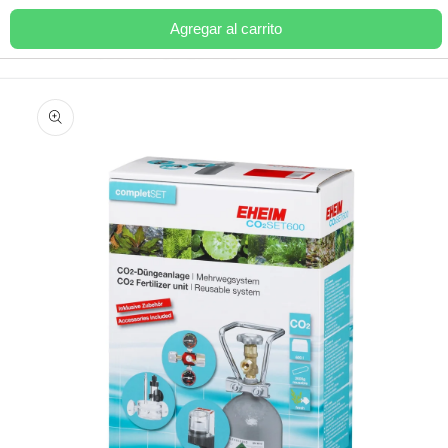
Ir
directamente
Agregar al carrito
Carrito
al contenido
Ir
directamente
a la
información
del producto