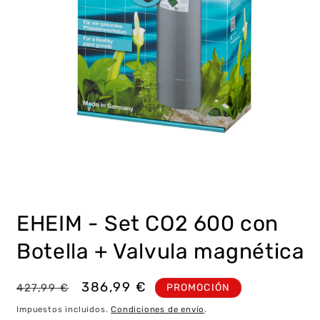
Abrir
elemento
multimedia
EHEIM - Set CO2 600 con
1
en
una
Botella + Valvula magnética
ventana
modal
Precio
Precio
386,99 €
PROMOCIÓN
427,99 €
habitual
de
Impuestos incluidos.
Condiciones de envío
.