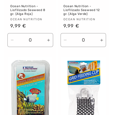
Ocean Nutrition -
Ocean Nutrition -
Liofilizado Seaweed 8
Liofilizado Seaweed 12
gr. (Alga Roja)
gr. (Alga Verde)
Proveedor:
OCEAN NUTRITION
Proveedor:
OCEAN NUTRITION
Precio
9,99 €
Precio
9,99 €
habitual
habitual
Reducir
Aumentar
Reducir
Aume
cantidad
cantidad
cantidad
canti
para
para
para
para
Default
Default
Default
Defau
Title
Title
Title
Title