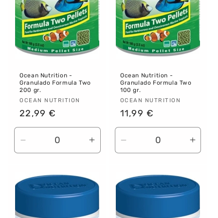
Ocean Nutrition -
Ocean Nutrition -
Granulado Formula Two
Granulado Formula Two
200 gr.
100 gr.
Proveedor:
OCEAN NUTRITION
Proveedor:
OCEAN NUTRITION
Precio
22,99 €
Precio
11,99 €
habitual
habitual
Reducir
Aumentar
Reducir
Aume
cantidad
cantidad
cantidad
canti
para
para
para
para
Default
Default
Default
Defau
Title
Title
Title
Title