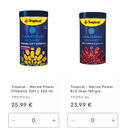
Default
Default
Default
Defau
Title
Title
Title
Title
Tropical - Marine Power
Tropical - Marine Power
Probiotic Soft L 250 ml.
Krill Gran 135 grs.
Proveedor:
TROPICAL
Proveedor:
TROPICAL
Precio
25,99 €
Precio
23,99 €
habitual
habitual
Reducir
Aumentar
Reducir
Aume