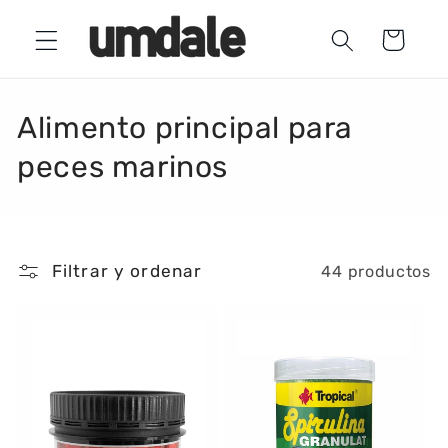
Ir
directamente
Carrito
al contenido
C
Alimento principal para
o
peces marinos
l
e
Filtrar y ordenar
44 productos
c
c
i
ó
n