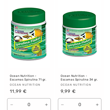
Default
Default
Default
Defau
Title
Title
Title
Title
Ocean Nutrition -
Ocean Nutrition -
Escamas Spirulina 71 gr.
Escamas Spirulina 34 gr.
Proveedor:
OCEAN NUTRITION
Proveedor:
OCEAN NUTRITION
Precio
11,99 €
Precio
9,99 €
habitual
habitual
Reducir
Aumentar
Reducir
Aume