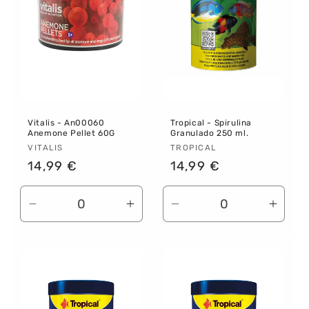
:
Vitalis - An00060
Tropical - Spirulina
Anemone Pellet 60G
Granulado 250 ml.
Proveedor:
VITALIS
Proveedor:
TROPICAL
Precio
14,99 €
Precio
14,99 €
habitual
habitual
Reducir
Aumentar
Reducir
Aume
cantidad
cantidad
cantidad
canti
para
para
para
para
Default
Default
Default
Defau
Title
Title
Title
Title