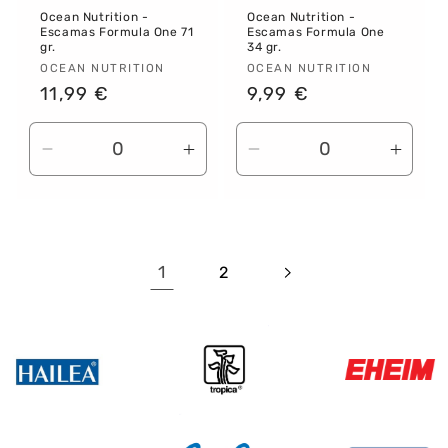
Ocean Nutrition -
Ocean Nutrition -
Escamas Formula One 71
Escamas Formula One
gr.
34 gr.
Proveedor:
OCEAN NUTRITION
Proveedor:
OCEAN NUTRITION
Precio
11,99 €
Precio
9,99 €
habitual
habitual
Reducir
Aumentar
Reducir
Aume
cantidad
cantidad
cantidad
canti
para
para
para
para
Default
Default
Default
Defau
Title
Title
Title
Title
1
2