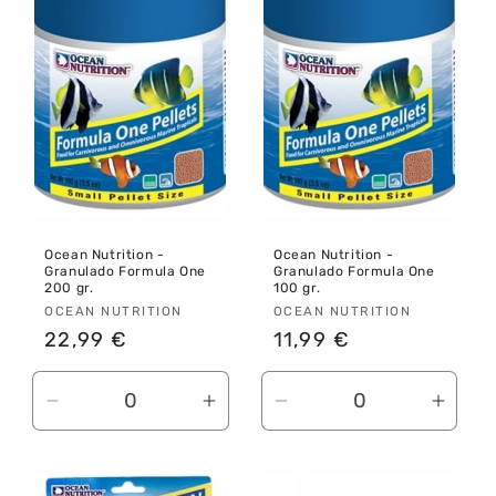
Ocean Nutrition -
Ocean Nutrition -
Granulado Formula One
Granulado Formula One
200 gr.
100 gr.
Proveedor:
OCEAN NUTRITION
Proveedor:
OCEAN NUTRITION
Precio
22,99 €
Precio
11,99 €
habitual
habitual
Reducir
Aumentar
Reducir
Aume
cantidad
cantidad
cantidad
canti
para
para
para
para
Default
Default
Default
Defau