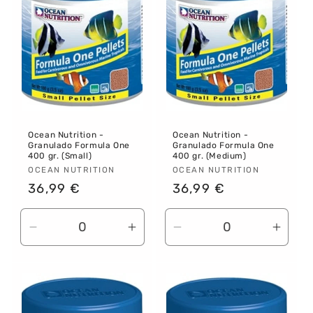
Ocean Nutrition -
Ocean Nutrition -
Granulado Formula One
Granulado Formula One
400 gr. (Small)
400 gr. (Medium)
Proveedor:
OCEAN NUTRITION
Proveedor:
OCEAN NUTRITION
Precio
36,99 €
Precio
36,99 €
habitual
habitual
Reducir
Aumentar
Reducir
Aume
cantidad
cantidad
cantidad
canti
para
para
para
para
Default
Default
Default
Defau
Title
Title
Title
Title