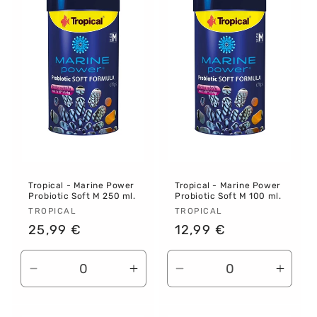
Tropical - Marine Power
Tropical - Marine Power
Probiotic Soft M 250 ml.
Probiotic Soft M 100 ml.
Proveedor:
TROPICAL
Proveedor:
TROPICAL
Precio
25,99 €
Precio
12,99 €
habitual
habitual
Reducir
Aumentar
Reducir
Aume
cantidad
cantidad
cantidad
canti
para
para
para
para