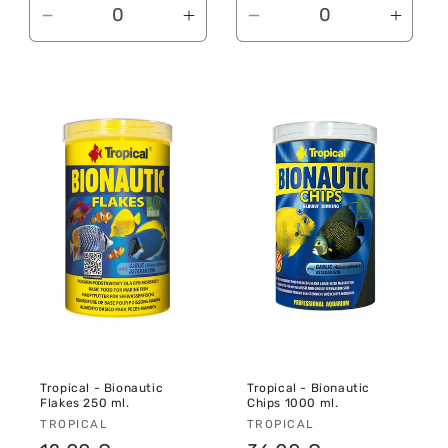
Reducir
Aumentar
Reducir
Aume
cantidad
cantidad
cantidad
canti
para
para
para
para
Default
Default
Default
Defau
Title
Title
Title
Title
Tropical - Bionautic
Tropical - Bionautic
Flakes 250 ml.
Chips 1000 ml.
Proveedor:
TROPICAL
Proveedor:
TROPICAL