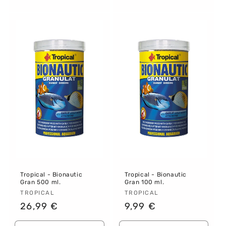
cantidad
cantidad
cantidad
canti
para
para
para
para
Default
Default
Default
Defau
Title
Title
Title
Title
Tropical - Bionautic
Tropical - Bionautic
Gran 500 ml.
Gran 100 ml.
Proveedor:
TROPICAL
Proveedor:
TROPICAL
Precio
26,99 €
Precio
9,99 €
habitual
habitual