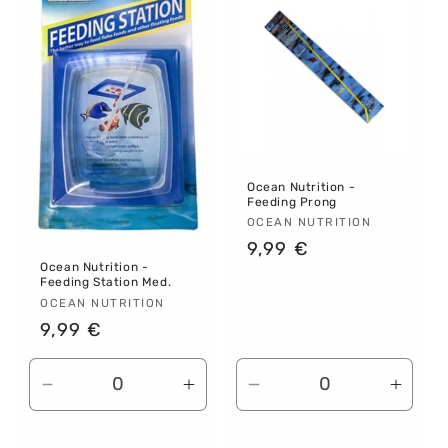
Title
Title
Title
Title
Ocean Nutrition -
Feeding Prong
Proveedor:
OCEAN NUTRITION
Precio
9,99 €
Ocean Nutrition -
habitual
Feeding Station Med.
Proveedor:
OCEAN NUTRITION
Precio
9,99 €
habitual
Reducir
Aumentar
Reducir
Aume
cantidad
cantidad
cantidad
canti
para
para
para
para