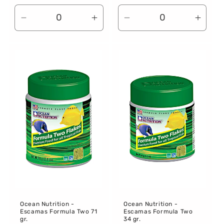
habitual
habitual
Reducir
Aumentar
Reducir
Aume
cantidad
cantidad
cantidad
canti
para
para
para
para
Default
Default
Default
Defau
Title
Title
Title
Title
Ocean Nutrition -
Ocean Nutrition -
Escamas Formula Two 71
Escamas Formula Two
gr.
34 gr.