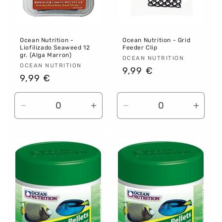
Ocean Nutrition -
Ocean Nutrition - Grid
Liofilizado Seaweed 12
Feeder Clip
gr. (Alga Marron)
Proveedor:
OCEAN NUTRITION
Proveedor:
OCEAN NUTRITION
Precio
9,99 €
Precio
9,99 €
habitual
habitual
Reducir
Aumentar
Reducir
Aume
cantidad
cantidad
cantidad
canti
para
para
para
para
Default
Default
Default
Defau
Title
Title
Title
Title