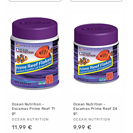
cantidad
cantidad
cantidad
canti
para
para
para
para
Default
Default
Default
Defau
Title
Title
Title
Title
Ocean Nutrition -
Ocean Nutrition -
Escamas Prime Reef 71
Escamas Prime Reef 34
gr.
gr.
Proveedor:
OCEAN NUTRITION
Proveedor:
OCEAN NUTRITION
Precio
11,99 €
Precio
9,99 €