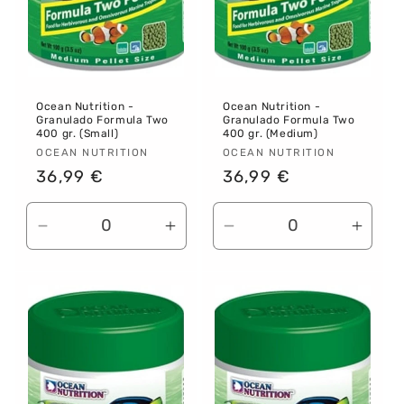
Ocean Nutrition -
Ocean Nutrition -
Granulado Formula Two
Granulado Formula Two
400 gr. (Small)
400 gr. (Medium)
Proveedor:
OCEAN NUTRITION
Proveedor:
OCEAN NUTRITION
Precio
36,99 €
Precio
36,99 €
habitual
habitual
Reducir
Aumentar
Reducir
Aume
cantidad
cantidad
cantidad
canti
para
para
para
para
Default
Default
Default
Defau
Title
Title
Title
Title