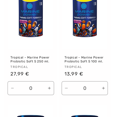
Tropical - Marine Power
Tropical - Marine Power
Probiotic Soft S 250 ml.
Probiotic Soft S 100 ml.
Proveedor:
TROPICAL
Proveedor:
TROPICAL
Precio
27,99 €
Precio
13,99 €
habitual
habitual
Reducir
Aumentar
Reducir
Aume
cantidad
cantidad
cantidad
canti
para
para
para
para
Default
Default
Default
Defau
Title
Title
Title
Title