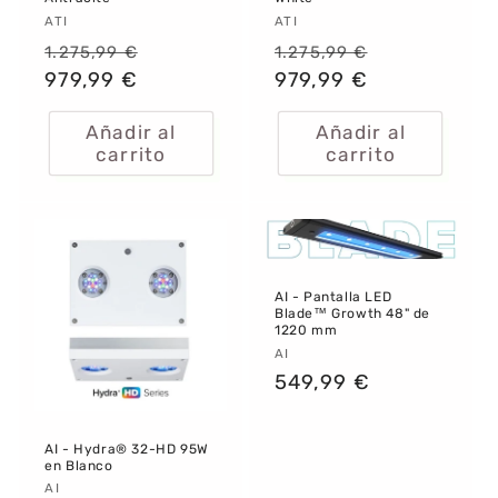
Proveedor:
ATI
Proveedor:
ATI
Precio
Precio
Precio
Precio
1.275,99 €
1.275,99 €
habitual
979,99 €
de
habitual
979,99 €
de
oferta
oferta
Añadir al
Añadir al
carrito
carrito
AI - Pantalla LED
Blade™ Growth 48" de
1220 mm
Proveedor:
AI
Precio
549,99 €
habitual
AI - Hydra® 32-HD 95W
en Blanco
Proveedor:
AI