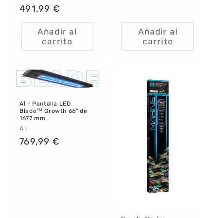
Precio
491,99 €
habitual
Añadir al
Añadir al
carrito
carrito
AI - Pantalla LED
Blade™ Growth 66" de
1677 mm
Proveedor:
AI
Precio
769,99 €
habitual