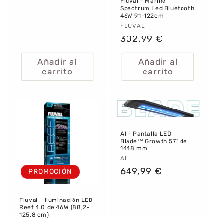
Fluval - Marine
Spectrum Led Bluetooth
46W 91-122cm
Proveedor:
FLUVAL
Precio
302,99 €
habitual
Añadir al
Añadir al
carrito
carrito
AI - Pantalla LED
Blade™ Growth 57" de
1448 mm
Proveedor:
AI
Precio
649,99 €
PROMOCIÓN
habitual
Fluval - Iluminación LED
Reef 4.0 de 46W (88,2-
125,8 cm)