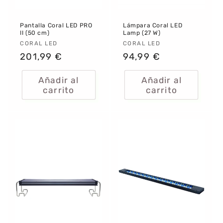
Pantalla Coral LED PRO
Lámpara Coral LED
II (50 cm)
Lamp (27 W)
Proveedor:
CORAL LED
Proveedor:
CORAL LED
Precio
201,99 €
Precio
94,99 €
habitual
habitual
Añadir al
Añadir al
carrito
carrito