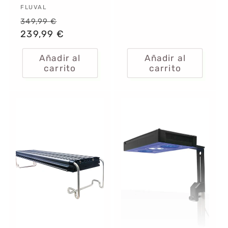
Proveedor:
FLUVAL
Precio
Precio
349,99 €
habitual
239,99 €
de
oferta
Añadir al
Añadir al
carrito
carrito