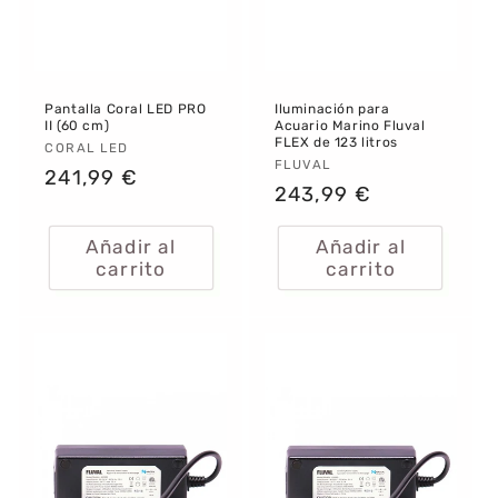
Pantalla Coral LED PRO
Iluminación para
II (60 cm)
Acuario Marino Fluval
FLEX de 123 litros
Proveedor:
CORAL LED
Proveedor:
FLUVAL
Precio
241,99 €
Precio
243,99 €
habitual
habitual
Añadir al
Añadir al
carrito
carrito