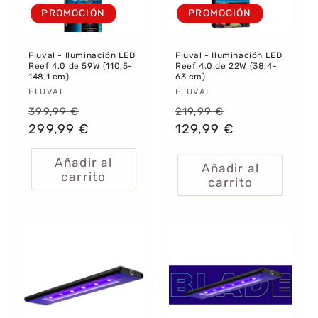
PROMOCIÓN
PROMOCIÓN
:
Fluval - Iluminación LED
Fluval - Iluminación LED
Reef 4.0 de 59W (110,5-
Reef 4.0 de 22W (38,4-
148,1 cm)
63 cm)
Proveedor:
FLUVAL
Proveedor:
FLUVAL
Precio
Precio
Precio
Precio
399,99 €
219,99 €
habitual
299,99 €
de
habitual
129,99 €
de
oferta
oferta
Añadir al
Añadir al
carrito
carrito