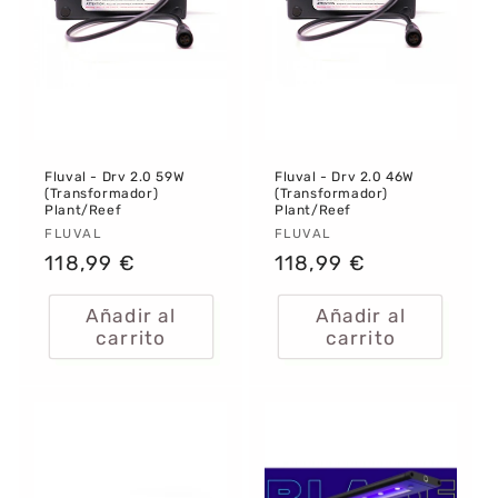
Fluval - Drv 2.0 59W
Fluval - Drv 2.0 46W
(Transformador)
(Transformador)
Plant/Reef
Plant/Reef
Proveedor:
FLUVAL
Proveedor:
FLUVAL
Precio
118,99 €
Precio
118,99 €
habitual
habitual
Añadir al
Añadir al
carrito
carrito