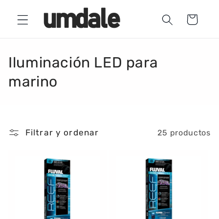
Ir
directamente
Carrito
al contenido
C
Iluminación LED para
o
marino
l
e
Filtrar y ordenar
25 productos
c
c
i
ó
n