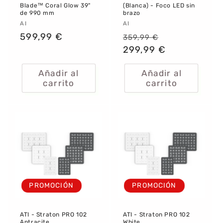
Blade™ Coral Glow 39"
(Blanca) - Foco LED sin
de 990 mm
brazo
Proveedor:
AI
Proveedor:
AI
Precio
599,99 €
Precio
Precio
359,99 €
habitual
habitual
299,99 €
de
oferta
Añadir al
Añadir al
carrito
carrito
PROMOCIÓN
PROMOCIÓN
ATI - Straton PRO 102
ATI - Straton PRO 102
Antracite
White