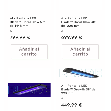
AI - Pantalla LED
AI - Pantalla LED
Blade™ Coral Glow 57"
Blade™ Coral Glow 48"
de 1448 mm
de 1220 mm
Proveedor:
AI
Proveedor:
AI
Precio
799,99 €
Precio
699,99 €
habitual
habitual
Añadir al
Añadir al
carrito
carrito
AI - Pantalla LED
Blade™ Growth 39" de
990 mm
Proveedor:
AI
Precio
449,99 €