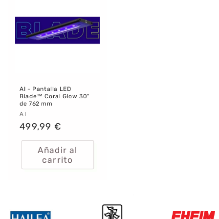
AI - Pantalla LED
Blade™ Coral Glow 30"
de 762 mm
Proveedor:
AI
Precio
499,99 €
habitual
Añadir al
carrito