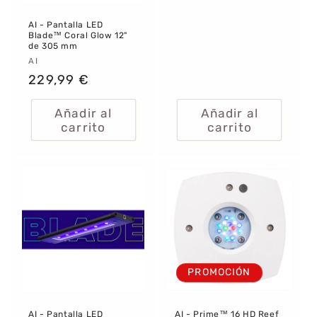
habitual
AI - Pantalla LED
Blade™ Coral Glow 12"
de 305 mm
Proveedor:
AI
Precio
229,99 €
habitual
Añadir al
Añadir al
carrito
carrito
PROMOCIÓN
AI - Pantalla LED
AI - Prime™ 16 HD Reef