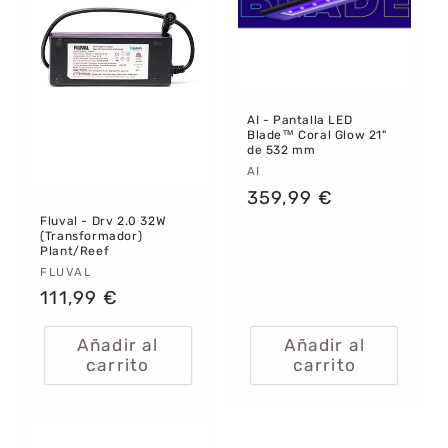
AI - Pantalla LED
Blade™ Coral Glow 21"
de 532 mm
Proveedor:
AI
Precio
359,99 €
habitual
Fluval - Drv 2.0 32W
(Transformador)
Plant/Reef
Proveedor:
FLUVAL
Precio
111,99 €
habitual
Añadir al
Añadir al
carrito
carrito