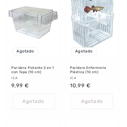
Agotado
Agotado
Paridera Flotante 2 en 1
Paridera Enfermería
con Tapa (10 cm)
Plástica (10 cm)
Proveedor:
ICA
Proveedor:
ICA
Precio
9,99 €
Precio
10,99 €
habitual
habitual
Agotado
Agotado