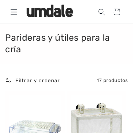
Ir
directamente
Carrito
al contenido
C
Parideras y útiles para la
o
cría
l
e
Filtrar y ordenar
17 productos
c
c
i
ó
n