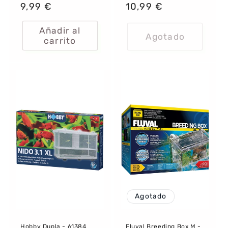
Precio
9,99 €
Precio
10,99 €
habitual
habitual
Añadir al
Agotado
carrito
Agotado
Hobby Dupla - 61384
Fluval Breeding Box M -