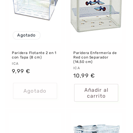
:
Agotado
Paridera Flotante 2 en 1
Paridera Enfermería de
con Tapa (8 cm)
Red con Separador
(14,50 cm)
Proveedor:
ICA
Proveedor:
ICA
Precio
9,99 €
Precio
10,99 €
habitual
habitual
Añadir al
Agotado
carrito