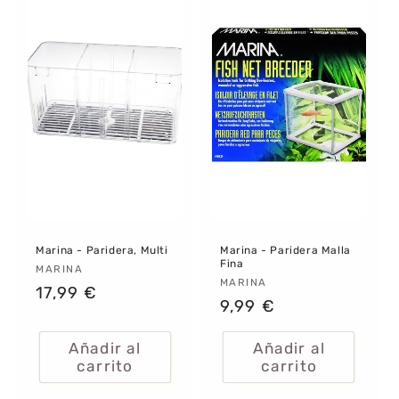
Marina - Paridera, Multi
Marina - Paridera Malla
Fina
Proveedor:
MARINA
Proveedor:
MARINA
Precio
17,99 €
Precio
9,99 €
habitual
habitual
Añadir al
Añadir al
carrito
carrito