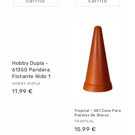
carrito
carrito
Hobby Dupla -
61350 Paridera
Flotante Nido 1
Proveedor:
HOBBY DUPLA
Precio
11,99 €
habitual
Tropical - 001 Cono Para
Puestas De Discos
Proveedor:
TROPICAL
Precio
15,99 €