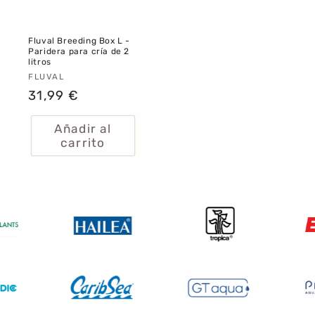
Fluval Breeding Box L -
Paridera para cría de 2
litros
Proveedor:
FLUVAL
Precio
31,99 €
habitual
Añadir al
carrito