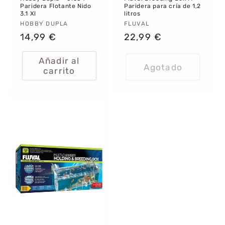
Paridera Flotante Nido
Paridera para cría de 1,2
3.1 Xl
litros
Proveedor:
HOBBY DUPLA
Proveedor:
FLUVAL
Precio
14,99 €
Precio
22,99 €
habitual
habitual
Añadir al
Agotado
carrito