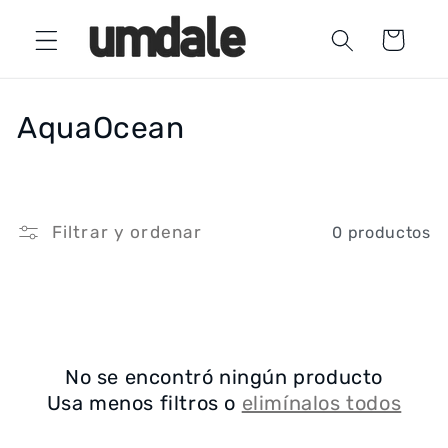
Ir
directamente
Carrito
al contenido
C
AquaOcean
o
l
Filtrar y ordenar
0 productos
e
c
c
i
No se encontró ningún producto
ó
Usa menos filtros o
elimínalos todos
n