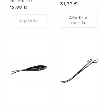
Proveedor:
HOBBY DUPLA
Precio
31,99 €
Precio
12,99 €
habitual
habitual
Añadir al
Agotado
carrito