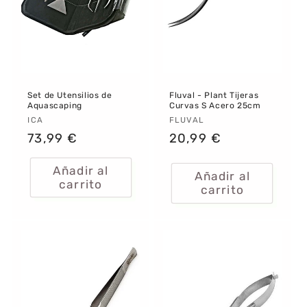
:
Set de Utensilios de
Fluval - Plant Tijeras
Aquascaping
Curvas S Acero 25cm
Proveedor:
ICA
Proveedor:
FLUVAL
Precio
73,99 €
Precio
20,99 €
habitual
habitual
Añadir al
Añadir al
carrito
carrito