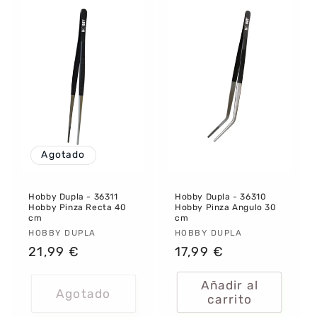
Agotado
Hobby Dupla - 36311
Hobby Dupla - 36310
Hobby Pinza Recta 40
Hobby Pinza Angulo 30
cm
cm
Proveedor:
HOBBY DUPLA
Proveedor:
HOBBY DUPLA
Precio
21,99 €
Precio
17,99 €
habitual
habitual
Añadir al
Agotado
carrito