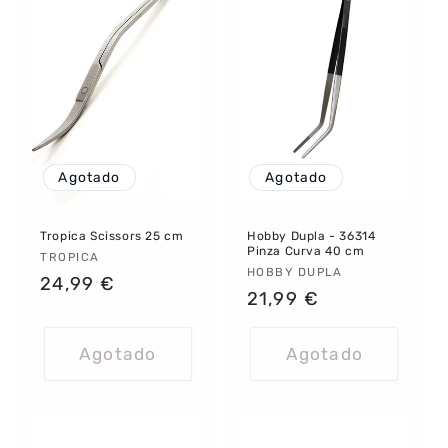
Agotado
Agotado
Tropica Scissors 25 cm
Hobby Dupla - 36314
Pinza Curva 40 cm
Proveedor:
TROPICA
Proveedor:
HOBBY DUPLA
Precio
24,99 €
Precio
21,99 €
habitual
habitual
Agotado
Agotado