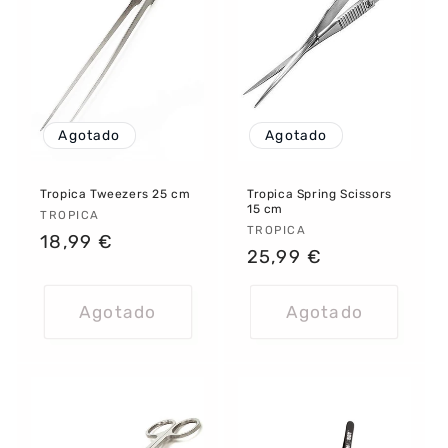
Agotado
Agotado
Tropica Tweezers 25 cm
Tropica Spring Scissors
15 cm
Proveedor:
TROPICA
Proveedor:
TROPICA
Precio
18,99 €
Precio
25,99 €
habitual
habitual
Agotado
Agotado