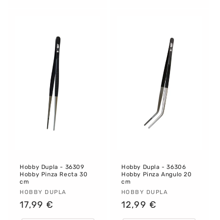
Hobby Dupla - 36309
Hobby Dupla - 36306
Hobby Pinza Recta 30
Hobby Pinza Angulo 20
cm
cm
Proveedor:
HOBBY DUPLA
Proveedor:
HOBBY DUPLA
Precio
17,99 €
Precio
12,99 €
habitual
habitual