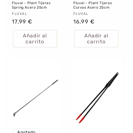
Fluval - Plant Tijeras
Fluval - Plant Tijeras
Spring Acero 25cm
Curvas Acero 25cm
Proveedor:
FLUVAL
Proveedor:
FLUVAL
Precio
17,99 €
Precio
16,99 €
habitual
habitual
Añadir al
Añadir al
carrito
carrito
Agotado