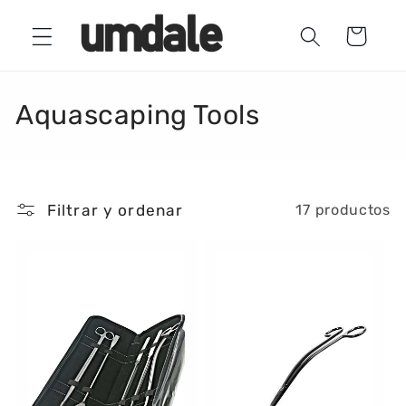
Ir
directamente
Carrito
al contenido
C
Aquascaping Tools
o
l
Filtrar y ordenar
17 productos
e
c
c
i
ó
n