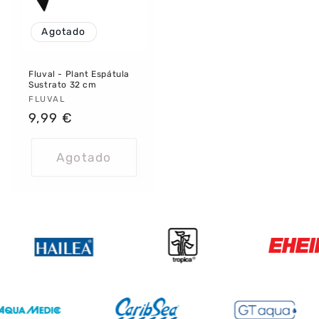
Agotado
Fluval - Plant Espátula
Sustrato 32 cm
Proveedor:
FLUVAL
Precio
9,99 €
habitual
Agotado