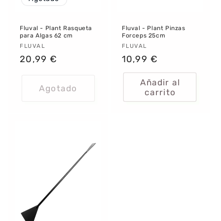
Fluval - Plant Rasqueta
Fluval - Plant Pinzas
para Algas 62 cm
Forceps 25cm
Proveedor:
FLUVAL
Proveedor:
FLUVAL
Precio
20,99 €
Precio
10,99 €
habitual
habitual
Añadir al
Agotado
carrito