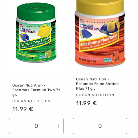
Title
Title
Title
Title
Ocean Nutrition -
Escamas Brine Shrimp
Ocean Nutrition -
Plus 71 gr.
Escamas Formula Two 71
gr.
Proveedor:
OCEAN NUTRITION
Proveedor:
OCEAN NUTRITION
Precio
11,99 €
Precio
11,99 €
habitual
habitual
Reducir
Aumentar
Reducir
Aume
cantidad
cantidad
cantidad
canti