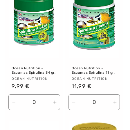
Ocean Nutrition -
Ocean Nutrition -
Escamas Spirulina 34 gr.
Escamas Spirulina 71 gr.
Proveedor:
OCEAN NUTRITION
Proveedor:
OCEAN NUTRITION
Precio
9,99 €
Precio
11,99 €
habitual
habitual
Reducir
Aumentar
Reducir
Aume
cantidad
cantidad
cantidad
canti
para
para
para
para
Default
Default
Default
Defau