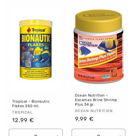
para
para
para
para
Default
Default
Default
Defau
Title
Title
Title
Title
Ocean Nutrition -
Escamas Brine Shrimp
Tropical - Bionautic
Plus 34 gr.
Flakes 250 ml.
Proveedor:
OCEAN NUTRITION
Proveedor:
TROPICAL
Precio
9,99 €
Precio
12,99 €
habitual
habitual