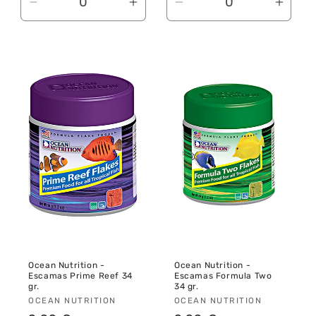
Reducir
Aumentar
Reducir
Aume
cantidad
cantidad
cantidad
canti
para
para
para
para
Default
Default
Default
Defau
Title
Title
Title
Title
Ocean Nutrition -
Ocean Nutrition -
Escamas Prime Reef 34
Escamas Formula Two
gr.
34 gr.
Proveedor:
OCEAN NUTRITION
Proveedor:
OCEAN NUTRITION