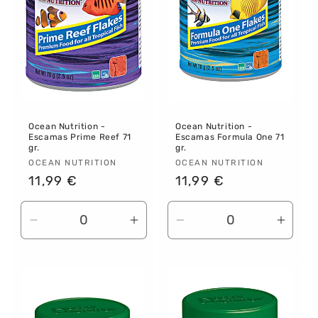
:
Ocean Nutrition -
Ocean Nutrition -
Escamas Prime Reef 71
Escamas Formula One 71
gr.
gr.
Proveedor:
OCEAN NUTRITION
Proveedor:
OCEAN NUTRITION
Precio
11,99 €
Precio
11,99 €
habitual
habitual
Reducir
Aumentar
Reducir
Aume
cantidad
cantidad
cantidad
canti
para
para
para
para
Default
Default
Default
Defau
Title
Title
Title
Title