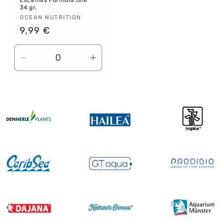
34 gr.
Proveedor:
OCEAN NUTRITION
Precio
9,99 €
habitual
Reducir
Aumentar
cantidad
cantidad
para
para
Default
Default
Title
Title