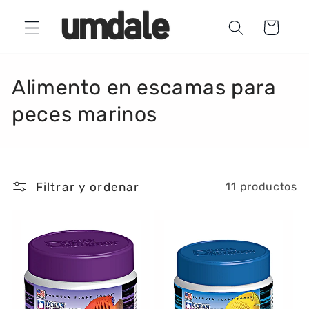
Ir
directamente
Carrito
al contenido
C
Alimento en escamas para
o
peces marinos
l
e
Filtrar y ordenar
11 productos
c
c
i
ó
n