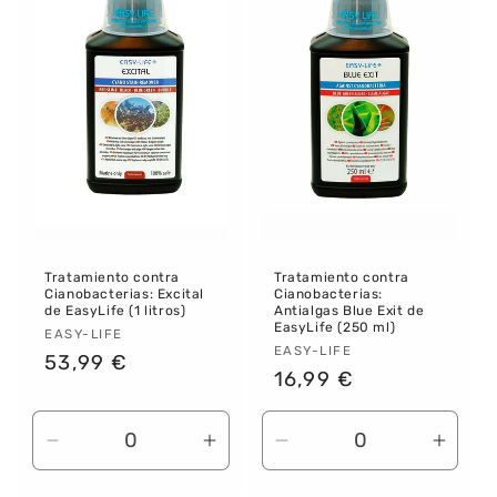
Tratamiento contra
Tratamiento contra
Cianobacterias: Excital
Cianobacterias:
de EasyLife (1 litros)
Antialgas Blue Exit de
EasyLife (250 ml)
Proveedor:
EASY-LIFE
Proveedor:
EASY-LIFE
Precio
53,99 €
Precio
16,99 €
habitual
habitual
Reducir
Aumentar
Reducir
Aume
cantidad
cantidad
cantidad
canti