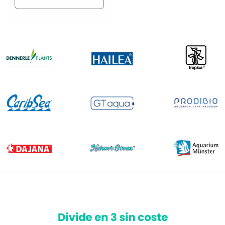
Reducir
Aumentar
cantidad
cantidad
para
para
Default
Default
Title
Title