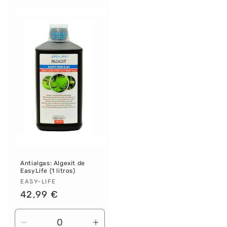
para
para
para
para
Default
Default
Default
Defau
Title
Title
Title
Title
Antialgas: Algexit de
EasyLife (1 litros)
Proveedor:
EASY-LIFE
Precio
42,99 €
habitual