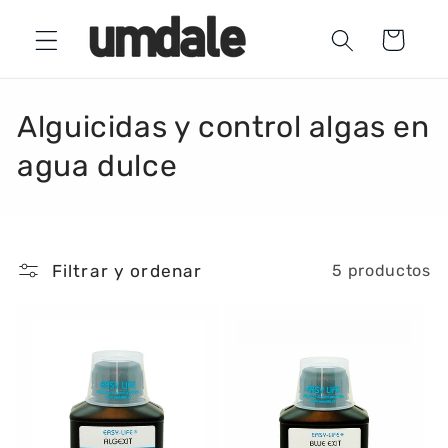
Ir
directamente
Carrito
al contenido
C
Alguicidas y control algas en
o
agua dulce
l
e
Filtrar y ordenar
5 productos
c
c
i
ó
n