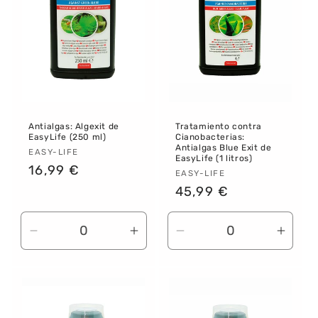
:
Antialgas: Algexit de
Tratamiento contra
EasyLife (250 ml)
Cianobacterias:
Antialgas Blue Exit de
Proveedor:
EASY-LIFE
EasyLife (1 litros)
Precio
16,99 €
Proveedor:
EASY-LIFE
habitual
Precio
45,99 €
habitual
Reducir
Aumentar
Reducir
Aume
cantidad
cantidad
cantidad
canti
para
para
para
para
Default
Default
Default
Defau
Title
Title
Title
Title