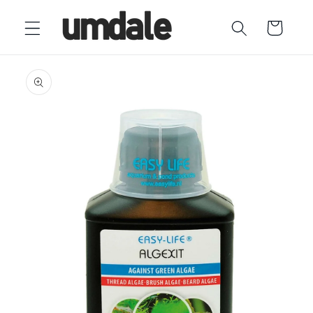
Ir
directamente
Carrito
al contenido
Ir
directamente
a la
información
del producto