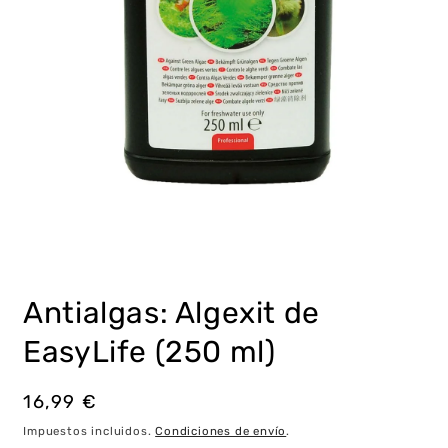
Abrir
elemento
multimedia
Antialgas: Algexit de
1
en
una
EasyLife (250 ml)
ventana
modal
Precio
16,99 €
habitual
Impuestos incluidos.
Condiciones de envío
.