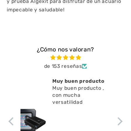
y prueba Algexit para disfrutar de un acuario
impecable y saludable!
¿Cómo nos valoran?
de 153 reseñas
roducto
Está muy bien ayuda
oducto ,
a limpiar residuos
en l
Está muy bien ayuda
a limpiar residuos en l
superficie no emite
apenas ruido y ayuda
a la circulación del
agua