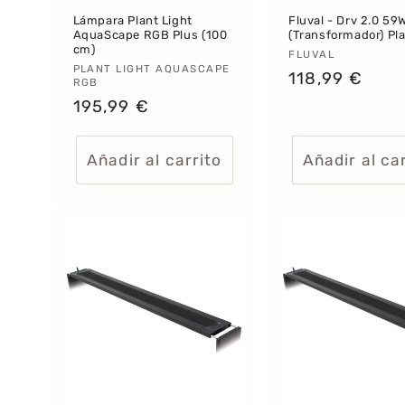
Lámpara Plant Light
Fluval - Drv 2.0 59
AquaScape RGB Plus (100
(Transformador) Pl
cm)
Proveedor:
FLUVAL
Proveedor:
PLANT LIGHT AQUASCAPE
Precio
118,99 €
RGB
habitual
Precio
195,99 €
habitual
Añadir al carrito
Añadir al ca