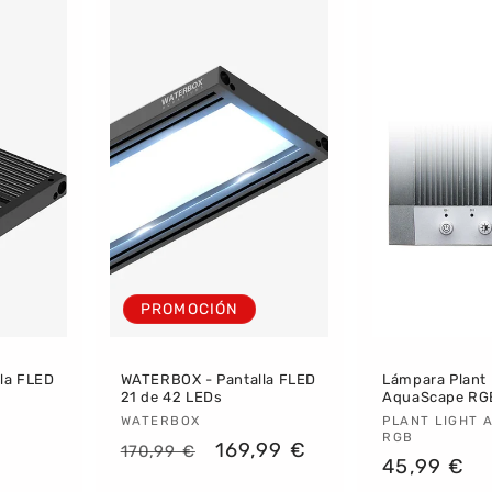
PROMOCIÓN
la FLED
WATERBOX - Pantalla FLED
Lámpara Plant 
21 de 42 LEDs
AquaScape RGB
Proveedor:
WATERBOX
Proveedor
PLANT LIGHT 
RGB
Precio
Precio
169,99 €
170,99 €
Precio
45,99 €
habitual
de