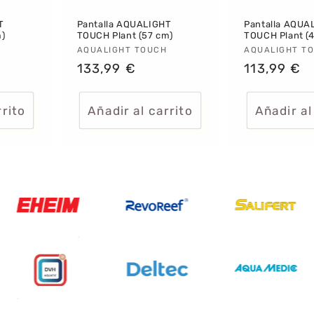
T
Pantalla AQUALIGHT
Pantalla AQUA
m)
TOUCH Plant (57 cm)
TOUCH Plant (
Proveedor:
AQUALIGHT TOUCH
Proveedor
AQUALIGHT T
Precio
133,99 €
Precio
113,99 €
habitual
habitual
rrito
Añadir al carrito
Añadir al