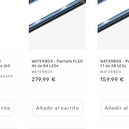
t
WATERBOX - Pantalla FLED
WATERBOX - Pa
s (60
46 de 84 LEDs
17 de 28 LEDs
Proveedor:
WATERBOX
Proveedor
WATERBOX
ASCAPE
Precio
279,99 €
Precio
159,99 €
habitual
habitual
rrito
Añadir al carrito
Añadir al