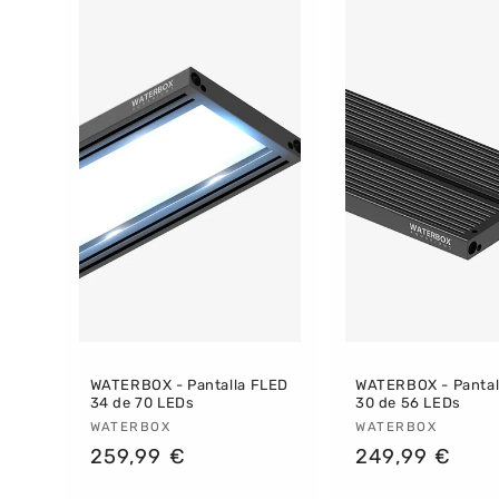
WATERBOX - Pantalla FLED
WATERBOX - Pantal
34 de 70 LEDs
30 de 56 LEDs
Proveedor:
WATERBOX
Proveedor:
WATERBOX
Precio
259,99 €
Precio
249,99 €
habitual
habitual