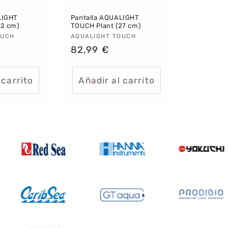
LIGHT
Pantalla AQUALIGHT
42 cm)
TOUCH Plant (27 cm)
:
OUCH
Proveedor:
AQUALIGHT TOUCH
Precio
82,99 €
habitual
 carrito
Añadir al carrito