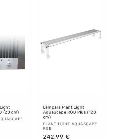
Light
Lámpara Plant Light
 (20 cm)
AquaScape RGB Plus (120
cm)
:
AQUASCAPE
Proveedor:
PLANT LIGHT AQUASCAPE
RGB
Precio
242,99 €