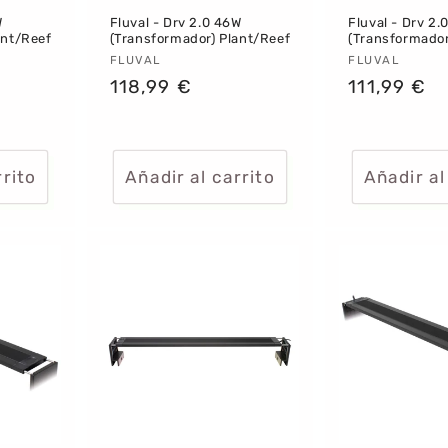
W
Fluval - Drv 2.0 46W
Fluval - Drv 2.
ant/Reef
(Transformador) Plant/Reef
(Transformador
Proveedor:
FLUVAL
Proveedor
FLUVAL
Precio
118,99 €
Precio
111,99 €
habitual
habitual
rrito
Añadir al carrito
Añadir al