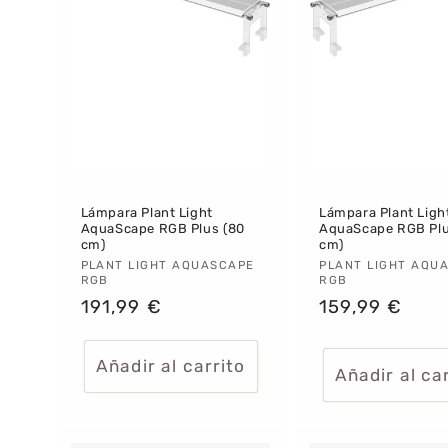
i
ó
n
:
Lámpara Plant Light
Lámpara Plant Ligh
AquaScape RGB Plus (80
AquaScape RGB Plu
cm)
cm)
Proveedor:
PLANT LIGHT AQUASCAPE
Proveedor:
PLANT LIGHT AQU
RGB
RGB
Precio
191,99 €
Precio
159,99 €
habitual
habitual
Añadir al carrito
Añadir al ca