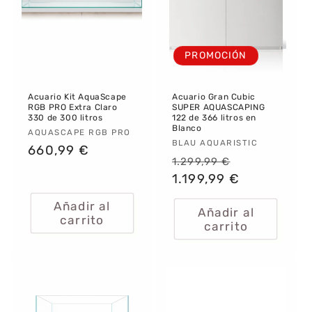
:
PROMOCIÓN
Acuario Kit AquaScape
Acuario Gran Cubic
RGB PRO Extra Claro
SUPER AQUASCAPING
330 de 300 litros
122 de 366 litros en
Blanco
Proveedor:
AQUASCAPE RGB PRO
Proveedor:
BLAU AQUARISTIC
Precio
660,99 €
Precio
Precio
1.299,99 €
habitual
habitual
1.199,99 €
de
oferta
Añadir al
Añadir al
carrito
carrito