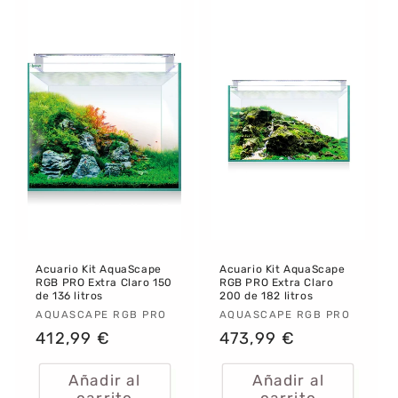
Acuario Kit AquaScape
Acuario Kit AquaScape
RGB PRO Extra Claro 150
RGB PRO Extra Claro
de 136 litros
200 de 182 litros
Proveedor:
AQUASCAPE RGB PRO
Proveedor:
AQUASCAPE RGB PRO
Precio
412,99 €
Precio
473,99 €
habitual
habitual
Añadir al
Añadir al
carrito
carrito