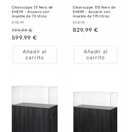
Clearscape 73 Nero de
Clearscape 175 Nero de
EHEIM - Acuario con
EHEIM - Acuario con
mueble de 73 litros
mueble de 175 litros
Proveedor:
EHEIM
Proveedor:
EHEIM
Precio
Precio
Precio
829,99 €
799,99 €
habitual
599,99 €
de
habitual
oferta
Añadir al
Añadir al
carrito
carrito