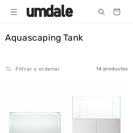
Ir
directamente
Carrito
al contenido
C
Aquascaping Tank
o
l
Filtrar y ordenar
14 productos
e
c
c
i
ó
n