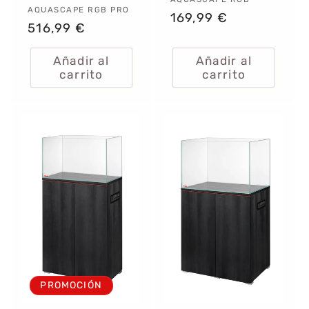
Proveedor:
Proveedor:
AQUASCAPE RGB PRO
Precio
169,99 €
Precio
516,99 €
habitual
habitual
Añadir al
Añadir al
carrito
carrito
PROMOCIÓN