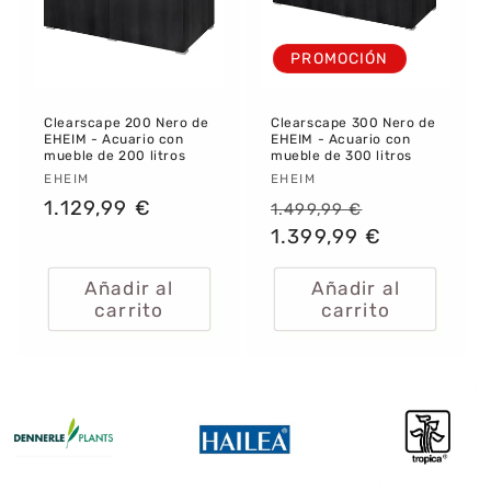
PROMOCIÓN
Clearscape 200 Nero de
Clearscape 300 Nero de
EHEIM - Acuario con
EHEIM - Acuario con
mueble de 200 litros
mueble de 300 litros
Proveedor:
EHEIM
Proveedor:
EHEIM
Precio
1.129,99 €
Precio
Precio
1.499,99 €
habitual
habitual
1.399,99 €
de
oferta
Añadir al
Añadir al
carrito
carrito