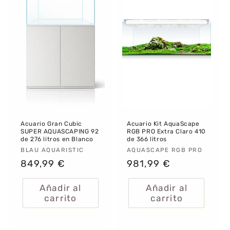
Acuario Gran Cubic
Acuario Kit AquaScape
SUPER AQUASCAPING 92
RGB PRO Extra Claro 410
de 276 litros en Blanco
de 366 litros
Proveedor:
BLAU AQUARISTIC
Proveedor:
AQUASCAPE RGB PRO
Precio
849,99 €
Precio
981,99 €
habitual
habitual
Añadir al
Añadir al
carrito
carrito