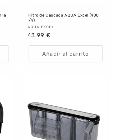
hila
Filtro de Cascada AQUA Excel (400
l/h)
Proveedor:
AQUA EXCEL
Precio
43,99 €
habitual
Añadir al carrito