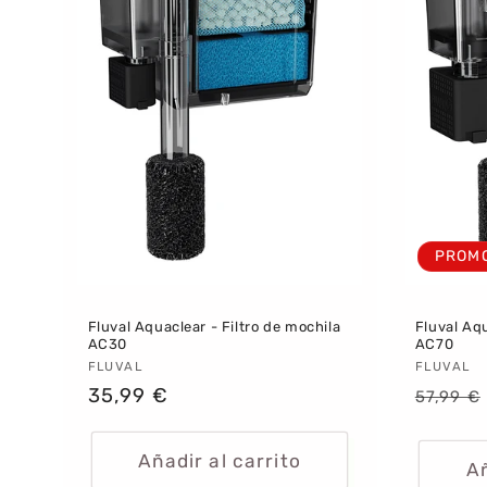
i
ó
n
:
PROM
Fluval Aquaclear - Filtro de mochila
Fluval Aqu
AC30
AC70
Proveedor:
FLUVAL
Provee
FLUVAL
Precio
35,99 €
Precio
57,99 €
habitual
habitu
Añadir al carrito
Añ