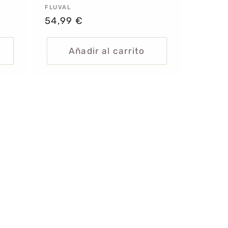
Proveedor:
FLUVAL
Precio
54,99 €
habitual
Añadir al carrito