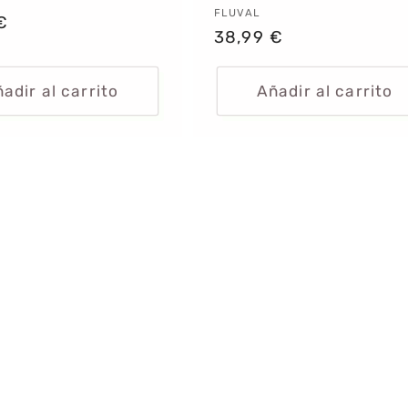
dor:
Proveedor:
FLUVAL
€
Precio
38,99 €
al
habitual
adir al carrito
Añadir al carrito