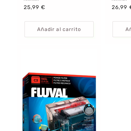
Proveedor:
Provee
Precio
25,99 €
Precio
26,99 
habitual
habitu
Añadir al carrito
Añ