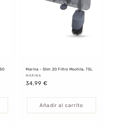
350
Marina - Slim 20 Filtro Mochila, 75L
Proveedor:
MARINA
Precio
34,99 €
habitual
Añadir al carrito