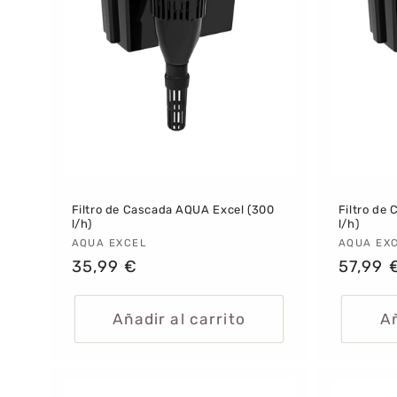
Filtro de Cascada AQUA Excel (300
Filtro de
l/h)
l/h)
Proveedor:
AQUA EXCEL
Provee
AQUA EX
Precio
35,99 €
Precio
57,99 
habitual
habitu
Añadir al carrito
Añ