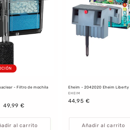
OCIÓN
aclear - Filtro de mochila
Eheim - 2042020 Eheim Liberty
Proveedor:
EHEIM
dor:
Precio
44,95 €
Precio
49,99 €
habitual
al
de
oferta
adir al carrito
Añadir al carrito