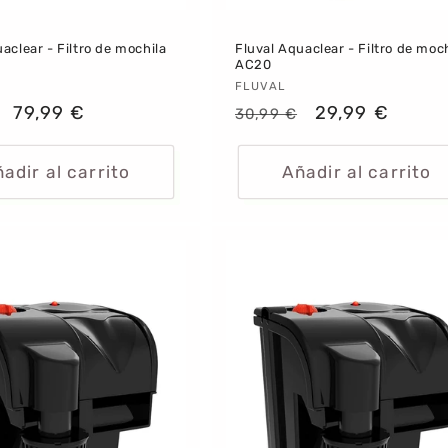
aclear - Filtro de mochila
Fluval Aquaclear - Filtro de moc
AC20
dor:
Proveedor:
FLUVAL
Precio
79,99 €
Precio
Precio
29,99 €
30,99 €
al
de
habitual
de
oferta
oferta
adir al carrito
Añadir al carrito