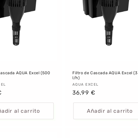
 Cascada AQUA Excel (500
Filtro de Cascada AQUA Excel (
l/h)
dor:
CEL
Proveedor:
AQUA EXCEL
€
Precio
36,99 €
al
habitual
adir al carrito
Añadir al carrito