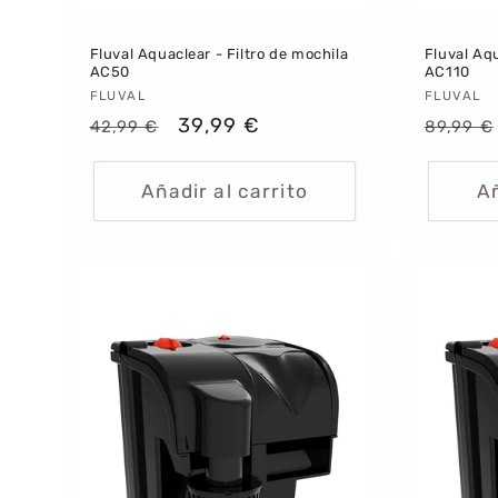
Fluval Aquaclear - Filtro de mochila
Fluval Aqu
AC50
AC110
Proveedor:
FLUVAL
Provee
FLUVAL
Precio
Precio
39,99 €
Precio
42,99 €
89,99 €
habitual
de
habitu
oferta
Añadir al carrito
Añ