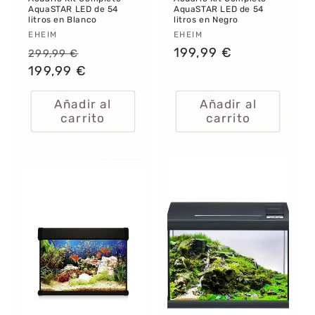
AquaSTAR LED de 54
AquaSTAR LED de 54
litros en Blanco
litros en Negro
Proveedor:
EHEIM
Proveedor:
EHEIM
Precio
Precio
Precio
199,99 €
299,99 €
habitual
199,99 €
de
habitual
oferta
Añadir al
Añadir al
carrito
carrito