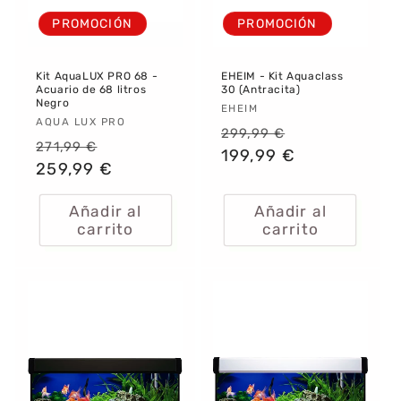
PROMOCIÓN
PROMOCIÓN
Kit AquaLUX PRO 68 -
EHEIM - Kit Aquaclass
Acuario de 68 litros
30 (Antracita)
Negro
Proveedor:
EHEIM
Proveedor:
AQUA LUX PRO
Precio
Precio
299,99 €
Precio
Precio
271,99 €
habitual
199,99 €
de
habitual
259,99 €
de
oferta
oferta
Añadir al
Añadir al
carrito
carrito