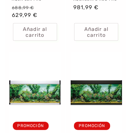
Proveedor:
Proveedor:
Precio
Precio
Precio
981,99 €
688,99 €
habitual
629,99 €
de
habitual
oferta
Añadir al
Añadir al
carrito
carrito
PROMOCIÓN
PROMOCIÓN