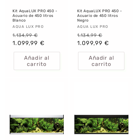
Kit AquaLUX PRO 450 -
Kit AquaLUX PRO 450 -
Acuario de 450 litros
Acuario de 450 litros
Blanco
Negro
Proveedor:
AQUA LUX PRO
Proveedor:
AQUA LUX PRO
Precio
Precio
Precio
Precio
1.134,99 €
1.134,99 €
habitual
1.099,99 €
de
habitual
1.099,99 €
de
oferta
oferta
Añadir al
Añadir al
carrito
carrito