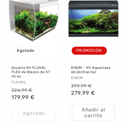
Agotado
PROMOCIÓN
Acuario Kit FLUVAL
EHEIM - Kit Aquaclass
FLEX de Blanco de 57
66 (Antracita)
litros
Proveedor:
EHEIM
Proveedor:
FLUVAL
Precio
Precio
399,99 €
Precio
Precio
226,99 €
habitual
279,99 €
de
habitual
179,99 €
de
oferta
oferta
Añadir al
Agotado
carrito