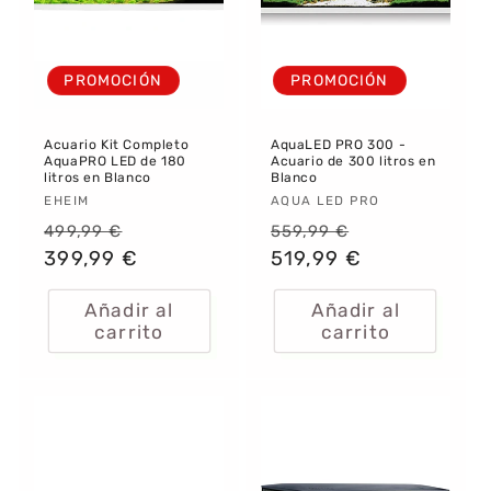
PROMOCIÓN
PROMOCIÓN
Acuario Kit Completo
AquaLED PRO 300 -
AquaPRO LED de 180
Acuario de 300 litros en
litros en Blanco
Blanco
Proveedor:
EHEIM
Proveedor:
AQUA LED PRO
Precio
Precio
Precio
Precio
499,99 €
559,99 €
habitual
399,99 €
de
habitual
519,99 €
de
oferta
oferta
Añadir al
Añadir al
carrito
carrito