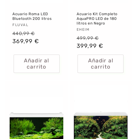
Acuario Roma LED
Acuario Kit Completo
Bluetooth 200 litros
AquaPRO LED de 180
litros en Negro
Proveedor:
FLUVAL
Proveedor:
EHEIM
Precio
Precio
440,99 €
Precio
Precio
499,99 €
habitual
369,99 €
de
habitual
399,99 €
de
oferta
oferta
Añadir al
Añadir al
carrito
carrito