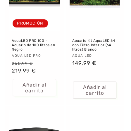
:
PROMOCIÓN
AquaLED PRO 100 -
Acuario Kit AquaLED 64
Acuario de 100 litros en
con Filtro Interior (64
Negro
litros) Blanco
Proveedor:
AQUA LED PRO
Proveedor:
AQUA LED
Precio
Precio
Precio
149,99 €
260,99 €
habitual
219,99 €
de
habitual
oferta
Añadir al
Añadir al
carrito
carrito