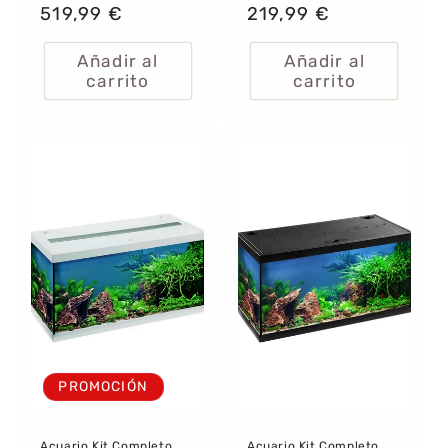
habitual
519,99 €
de
habitual
219,99 €
de
oferta
oferta
Añadir al
Añadir al
carrito
carrito
PROMOCIÓN
Acuario Kit Completo
Acuario Kit Completo