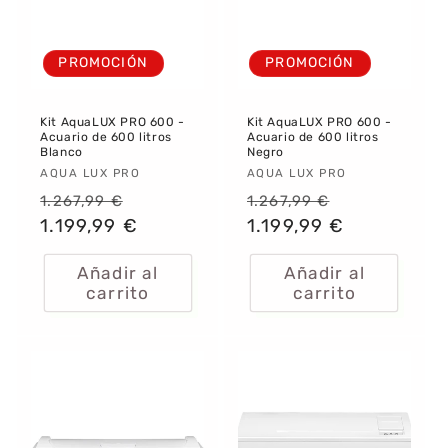
PROMOCIÓN
PROMOCIÓN
Kit AquaLUX PRO 600 -
Kit AquaLUX PRO 600 -
Acuario de 600 litros
Acuario de 600 litros
Blanco
Negro
Proveedor:
AQUA LUX PRO
Proveedor:
AQUA LUX PRO
Precio
Precio
Precio
Precio
1.267,99 €
1.267,99 €
habitual
1.199,99 €
de
habitual
1.199,99 €
de
oferta
oferta
Añadir al
Añadir al
carrito
carrito