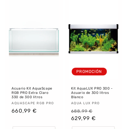
PROMOCIÓN
Acuario Kit AquaScape
Kit AquaLUX PRO 300 -
RGB PRO Extra Claro
Acuario de 300 litros
330 de 300 litros
Blanco
Proveedor:
AQUASCAPE RGB PRO
Proveedor:
AQUA LUX PRO
Precio
660,99 €
Precio
Precio
688,99 €
habitual
habitual
629,99 €
de
oferta