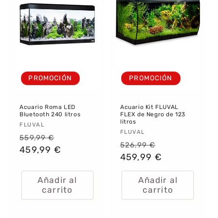
PROMOCIÓN
PROMOCIÓN
Acuario Roma LED
Acuario Kit FLUVAL
Bluetooth 240 litros
FLEX de Negro de 123
litros
Proveedor:
FLUVAL
Proveedor:
FLUVAL
Precio
Precio
559,99 €
Precio
Precio
526,99 €
habitual
459,99 €
de
habitual
459,99 €
de
oferta
oferta
Añadir al
Añadir al
carrito
carrito