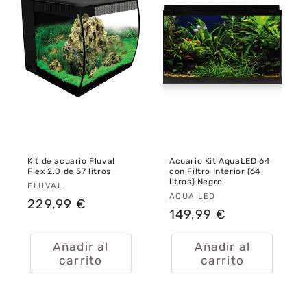
Kit de acuario Fluval
Acuario Kit AquaLED 64
Flex 2.0 de 57 litros
con Filtro Interior (64
litros) Negro
Proveedor:
FLUVAL
Proveedor:
AQUA LED
Precio
229,99 €
Precio
149,99 €
habitual
habitual
Añadir al
Añadir al
carrito
carrito