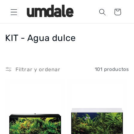
Ir
directamente
Carrito
al contenido
C
KIT - Agua dulce
o
l
Filtrar y ordenar
101 productos
e
c
c
i
ó
n