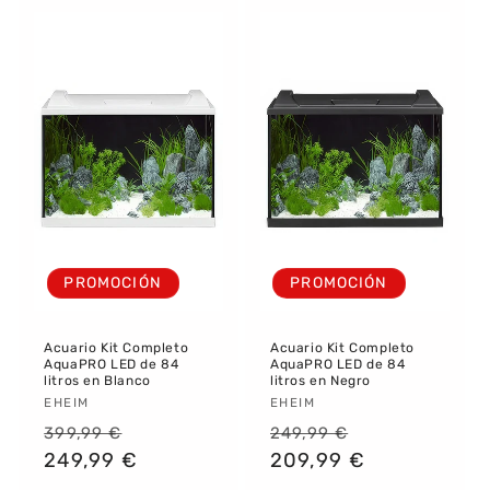
PROMOCIÓN
PROMOCIÓN
Acuario Kit Completo
Acuario Kit Completo
AquaPRO LED de 84
AquaPRO LED de 84
litros en Blanco
litros en Negro
Proveedor:
EHEIM
Proveedor:
EHEIM
Precio
Precio
Precio
Precio
399,99 €
249,99 €
habitual
249,99 €
de
habitual
209,99 €
de
oferta
oferta