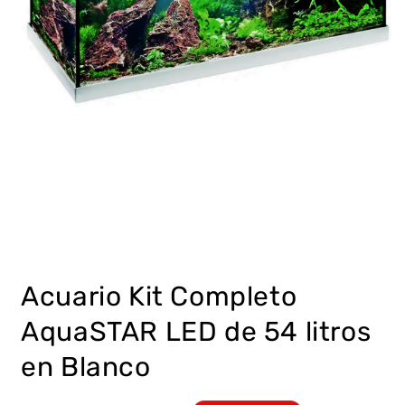
Abrir
elemento
multimedia
Acuario Kit Completo
1
en
una
AquaSTAR LED de 54 litros
ventana
modal
en Blanco