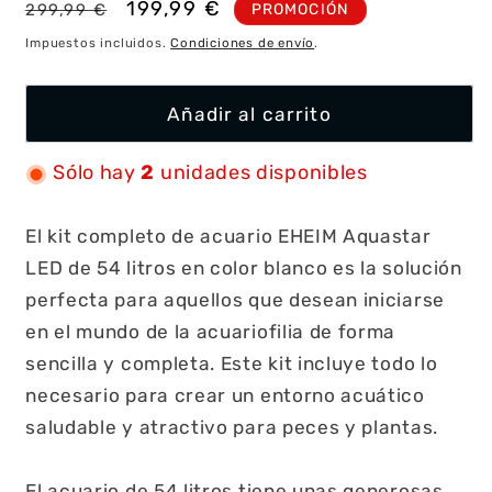
Precio
Precio
199,99 €
PROMOCIÓN
299,99 €
habitual
de
Impuestos incluidos.
Condiciones de envío
.
oferta
Añadir al carrito
Sólo hay
2
unidades disponibles
El kit completo de acuario EHEIM Aquastar
LED de 54 litros en color blanco es la solución
perfecta para aquellos que desean iniciarse
en el mundo de la acuariofilia de forma
sencilla y completa. Este kit incluye todo lo
necesario para crear un entorno acuático
saludable y atractivo para peces y plantas.
El acuario de 54 litros tiene unas generosas