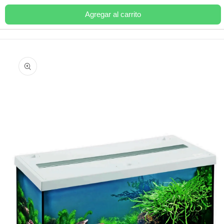
Ir
directamente
Agregar al carrito
Carrito
al contenido
Ir
directamente
a la
información
del producto