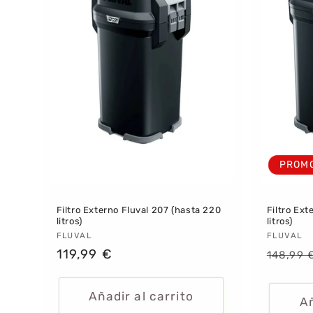
i
ó
n
:
PROM
Filtro Externo Fluval 207 (hasta 220
Filtro Ext
litros)
litros)
Proveedor:
FLUVAL
Provee
FLUVAL
Precio
119,99 €
Precio
148,99 
habitual
habitu
Añadir al carrito
Añ