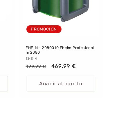
PROMOCIÓN
EHEIM - 2080010 Eheim Profesional
Iii 2080
Proveedor:
EHEIM
Precio
Precio
469,99 €
499,99 €
habitual
de
oferta
Añadir al carrito