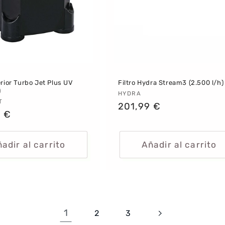
erior Turbo Jet Plus UV
Filtro Hydra Stream3 (2.500 l/h)
)
Proveedor:
HYDRA
dor:
T
Precio
201,99 €
 €
habitual
al
adir al carrito
Añadir al carrito
1
2
3