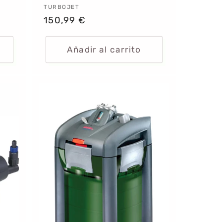
Proveedor:
TURBOJET
Precio
150,99 €
habitual
Añadir al carrito