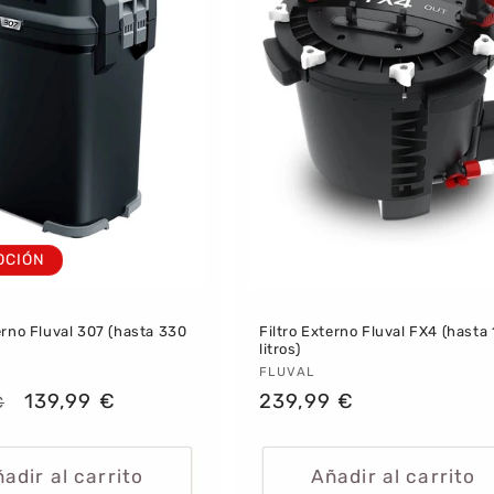
OCIÓN
erno Fluval 307 (hasta 330
Filtro Externo Fluval FX4 (hasta
litros)
dor:
Proveedor:
FLUVAL
Precio
139,99 €
Precio
239,99 €
€
al
de
habitual
oferta
adir al carrito
Añadir al carrito