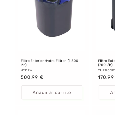
Filtro Exterior Hydra Filtron (1.800
Filtro Ext
l/h)
(750 l/h)
Proveedor:
HYDRA
Provee
TURBOJE
Precio
500,99 €
Precio
170,99
habitual
habitu
Añadir al carrito
Añ