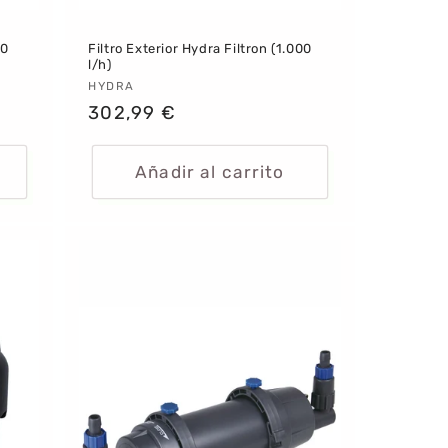
50
Filtro Exterior Hydra Filtron (1.000
l/h)
Proveedor:
HYDRA
Precio
302,99 €
habitual
Añadir al carrito