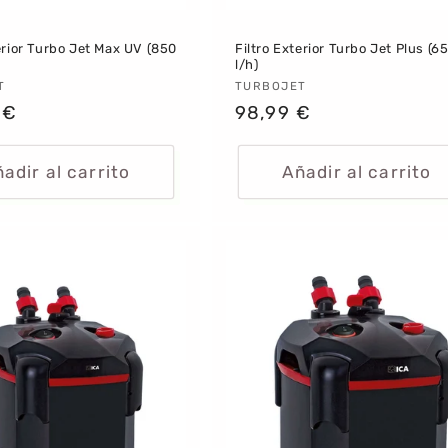
erior Turbo Jet Max UV (850
Filtro Exterior Turbo Jet Plus (6
l/h)
dor:
T
Proveedor:
TURBOJET
 €
Precio
98,99 €
al
habitual
adir al carrito
Añadir al carrito