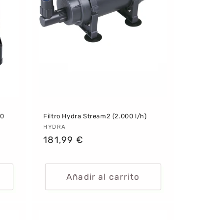
50
Filtro Hydra Stream2 (2.000 l/h)
Proveedor:
HYDRA
Precio
181,99 €
habitual
Añadir al carrito