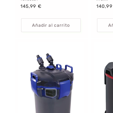
Proveedor:
Provee
Precio
145,99 €
Precio
140,99
habitual
habitu
Añadir al carrito
Añ