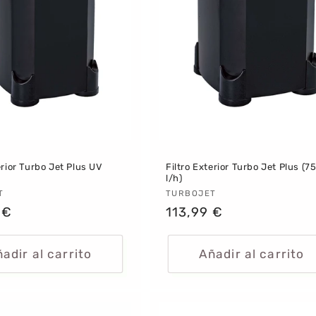
erior Turbo Jet Plus UV
Filtro Exterior Turbo Jet Plus (7
l/h)
dor:
T
Proveedor:
TURBOJET
 €
Precio
113,99 €
al
habitual
adir al carrito
Añadir al carrito