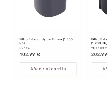
Filtro Exterior Hydra Filtron (1.500
Filtro Ext
l/h)
(1.200 l/h
Proveedor:
HYDRA
Provee
TURBOJE
Precio
402,99 €
Precio
202,99
habitual
habitu
Añadir al carrito
Añ