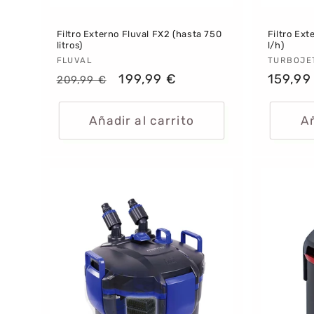
Filtro Externo Fluval FX2 (hasta 750
Filtro Ext
litros)
l/h)
Proveedor:
FLUVAL
Provee
TURBOJE
Precio
Precio
199,99 €
Precio
159,99
209,99 €
habitual
de
habitu
oferta
Añadir al carrito
Añ