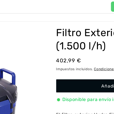
P
a
í
Filtro Exter
s
/
(1.500 l/h)
r
e
Precio
402,99 €
g
habitual
Impuestos incluidos.
Condicione
i
ó
Añadi
n
Disponible para envío 