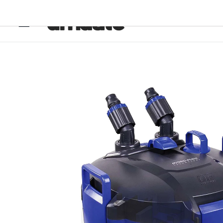
Ir
directamente
al contenido
Ir
directamente
a la
información
del producto