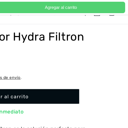
Agregar al carrito
Iniciar
I
Carrito
Portugal | EUR €
Español
sesión
d
i
ior Hydra Filtron
o
m
a
s de envío
.
r al carrito
inmediato