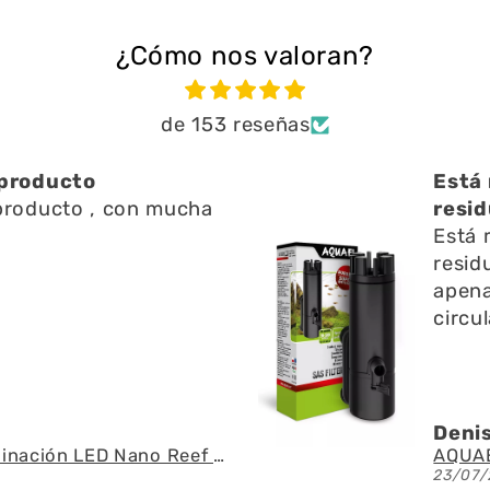
¿Cómo nos valoran?
de 153 reseñas
producto
Está 
roducto , con mucha
resid
d
Está 
resid
apena
circu
Denis
Fluval - Iluminación LED Nano Reef 4.0 de 25W
23/07/