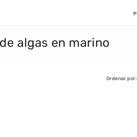
P
a
í
s
 de algas en marino
/
r
e
g
Ordenar por:
i
ó
n