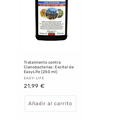
i
ó
n
:
Tratamiento contra
Cianobacterias: Excital de
EasyLife (250 ml)
Proveedor:
EASY-LIFE
Precio
21,99 €
habitual
Añadir al carrito