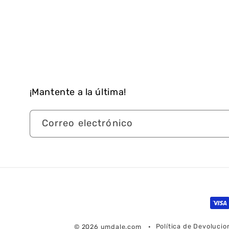
¡Mantente a la última!
Correo electrónico
For
de
Política de Devoluci
© 2026
umdale.com