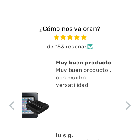
¿Cómo nos valoran?
de 153 reseñas
Muy buen producto
Está muy b
Muy buen producto ,
a limpiar r
con mucha
en l
Está muy bi
versatilidad
a limpiar res
superficie n
apenas ruid
a la circulac
agua
luis g.
Denis A.G.U