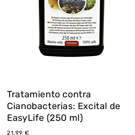
Abrir
elemento
multimedia
Tratamiento contra
1
en
una
Cianobacterias: Excital de
ventana
modal
EasyLife (250 ml)
Precio
21,99 €