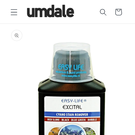
Ir
directamente
Carrito
al contenido
Ir
directamente
a la
información
del producto