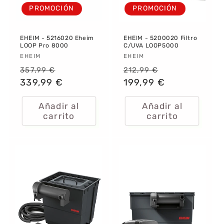
PROMOCIÓN
PROMOCIÓN
EHEIM - 5216020 Eheim
EHEIM - 5200020 Filtro
LOOP Pro 8000
C/UVA LOOP5000
Proveedor:
EHEIM
Proveedor:
EHEIM
Precio
Precio
Precio
Precio
357,99 €
212,99 €
habitual
339,99 €
de
habitual
199,99 €
de
oferta
oferta
Añadir al
Añadir al
carrito
carrito