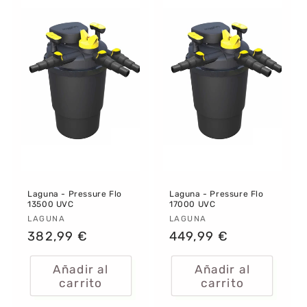
Laguna - Pressure Flo
Laguna - Pressure Flo
13500 UVC
17000 UVC
Proveedor:
LAGUNA
Proveedor:
LAGUNA
Precio
382,99 €
Precio
449,99 €
habitual
habitual
Añadir al
Añadir al
carrito
carrito