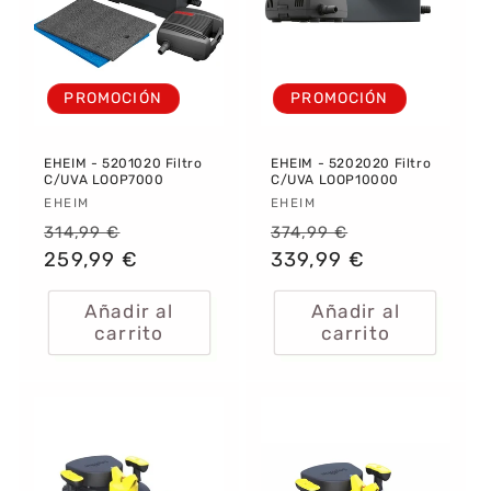
PROMOCIÓN
PROMOCIÓN
EHEIM - 5201020 Filtro
EHEIM - 5202020 Filtro
C/UVA LOOP7000
C/UVA LOOP10000
Proveedor:
EHEIM
Proveedor:
EHEIM
Precio
Precio
Precio
Precio
314,99 €
374,99 €
habitual
259,99 €
de
habitual
339,99 €
de
oferta
oferta
Añadir al
Añadir al
carrito
carrito