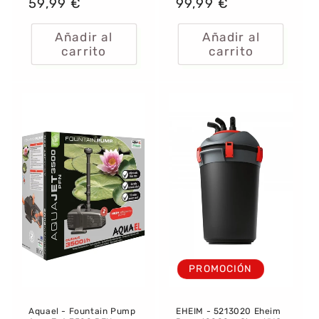
Precio
59,99 €
Precio
99,99 €
habitual
habitual
Añadir al
Añadir al
carrito
carrito
PROMOCIÓN
Aquael - Fountain Pump
EHEIM - 5213020 Eheim