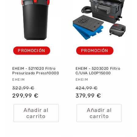
PROMOCIÓN
PROMOCIÓN
EHEIM - 5211020 Filtro
EHEIM - 5203020 Filtro
Presurizado Press10000
C/UVA LOOP15000
Proveedor:
EHEIM
Proveedor:
EHEIM
Precio
Precio
Precio
Precio
322,99 €
424,99 €
habitual
299,99 €
de
habitual
379,99 €
de
oferta
oferta
Añadir al
Añadir al
carrito
carrito