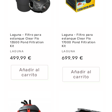
:
Laguna - Filtro para
Laguna - Filtro para
estanque Clear Flo
estanque Clear Flo
13500 Pond Filtration
17000 Pond Filtration
Kit
Kit
Proveedor:
LAGUNA
Proveedor:
LAGUNA
Precio
499,99 €
Precio
699,99 €
habitual
habitual
Añadir al
Añadir al
carrito
carrito