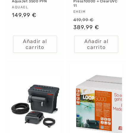
AquaJet 3500 PFN
Press10000 + ClearUVC
11
Proveedor:
AQUAEL
Proveedor:
EHEIM
Precio
149,99 €
Precio
Precio
419,99 €
habitual
habitual
389,99 €
de
oferta
Añadir al
Añadir al
carrito
carrito