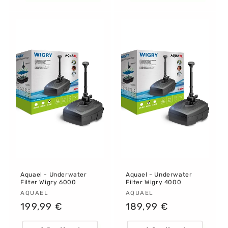
Aquael - Underwater
Aquael - Underwater
Filter Wigry 6000
Filter Wigry 4000
Proveedor:
AQUAEL
Proveedor:
AQUAEL
Precio
199,99 €
Precio
189,99 €
habitual
habitual