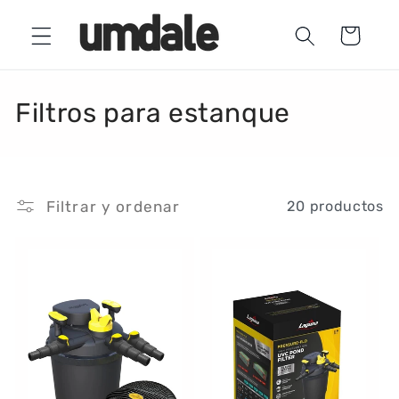
Ir
directamente
Carrito
al contenido
C
Filtros para estanque
o
l
Filtrar y ordenar
20 productos
e
c
c
i
ó
n