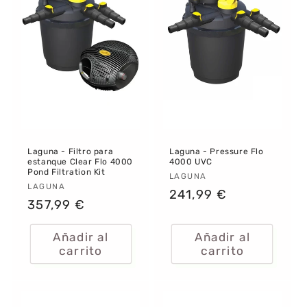
Laguna - Filtro para
Laguna - Pressure Flo
estanque Clear Flo 4000
4000 UVC
Pond Filtration Kit
Proveedor:
LAGUNA
Proveedor:
LAGUNA
Precio
241,99 €
Precio
357,99 €
habitual
habitual
Añadir al
Añadir al
carrito
carrito