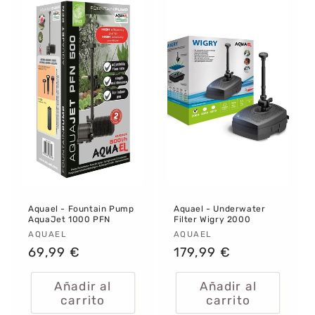
Aquael - Fountain Pump
Aquael - Underwater
AquaJet 1000 PFN
Filter Wigry 2000
Proveedor:
AQUAEL
Proveedor:
AQUAEL
Precio
69,99 €
Precio
179,99 €
habitual
habitual
Añadir al
Añadir al
carrito
carrito