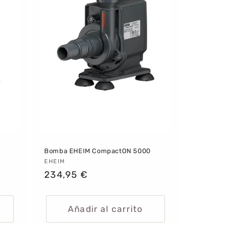
Bomba EHEIM CompactON 5000
Proveedor:
EHEIM
Precio
234,95 €
habitual
Añadir al carrito