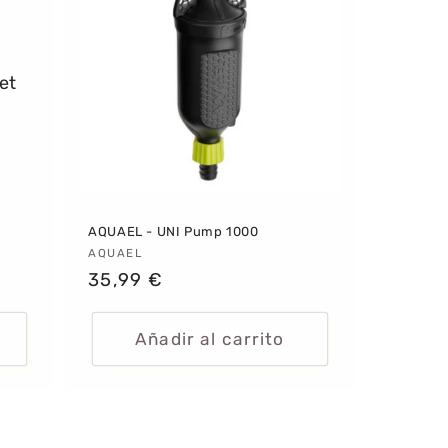
et
AQUAEL - UNI Pump 1000
Proveedor:
AQUAEL
Precio
35,99 €
habitual
Añadir al carrito