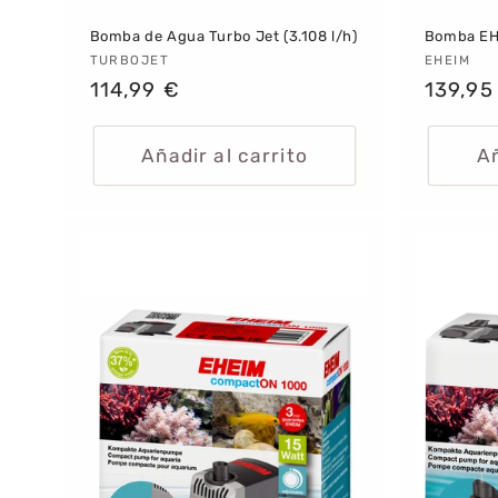
Bomba de Agua Turbo Jet (3.108 l/h)
Bomba EH
Proveedor:
TURBOJET
Provee
EHEIM
Precio
114,99 €
Precio
139,95
habitual
habitu
Añadir al carrito
Añ