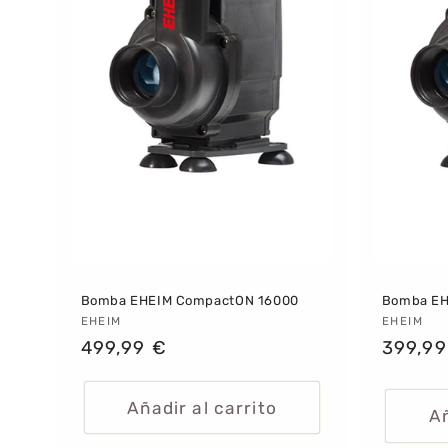
i
ó
n
:
Bomba EHEIM CompactON 16000
Bomba EH
Proveedor:
EHEIM
Provee
EHEIM
Precio
499,99 €
Precio
399,99
habitual
habitu
Añadir al carrito
Añ