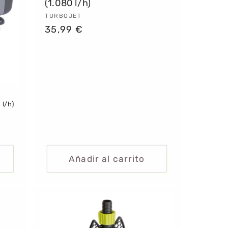
(1.080 l/h)
Proveedor:
TURBOJET
Precio
35,99 €
habitual
 l/h)
Añadir al carrito