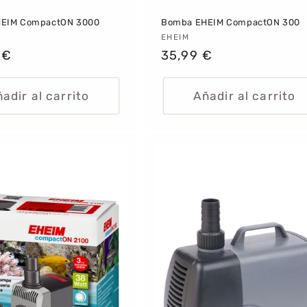
EIM CompactON 3000
Bomba EHEIM CompactON 300
dor:
Proveedor:
EHEIM
 €
Precio
35,99 €
al
habitual
adir al carrito
Añadir al carrito