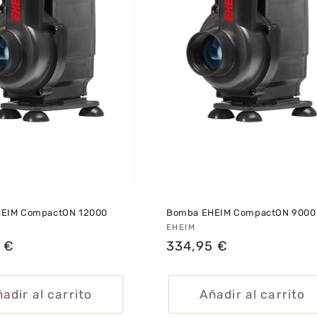
EIM CompactON 12000
Bomba EHEIM CompactON 9000
dor:
Proveedor:
EHEIM
 €
Precio
334,95 €
al
habitual
adir al carrito
Añadir al carrito