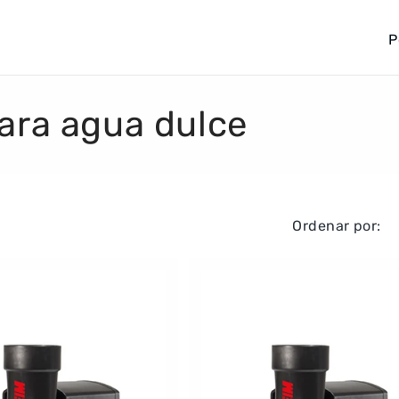
P
a
í
s
ara agua dulce
/
r
e
g
Ordenar por:
i
ó
n