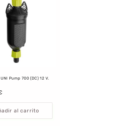
UNI Pump 700 (DC) 12 V.
dor:
€
al
adir al carrito