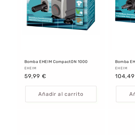
Bomba EHEIM CompactON 1000
Bomba EH
Proveedor:
EHEIM
Provee
EHEIM
Precio
59,99 €
Precio
104,49
habitual
habitu
Añadir al carrito
Añ