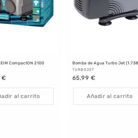
EIM CompactON 2100
Bomba de Agua Turbo Jet (1.738
dor:
Proveedor:
TURBOJET
 €
Precio
65,99 €
al
habitual
adir al carrito
Añadir al carrito