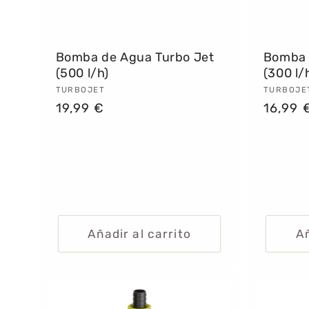
Bomba de Agua Turbo Jet
Bomba 
(500 l/h)
(300 l/
Proveedor:
TURBOJET
Provee
TURBOJE
Precio
19,99 €
Precio
16,99 
habitual
habitu
Añadir al carrito
Añ