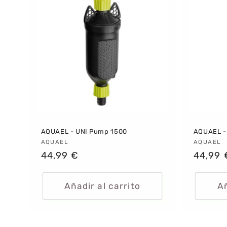
AQUAEL - UNI Pump 1500
AQUAEL - 
Proveedor:
AQUAEL
Provee
AQUAEL
Precio
44,99 €
Precio
44,99 
habitual
habitu
Añadir al carrito
Añ