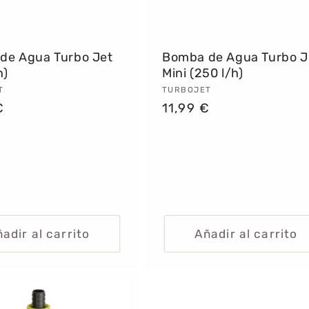
de Agua Turbo Jet
Bomba de Agua Turbo J
h)
Mini (250 l/h)
dor:
T
Proveedor:
TURBOJET
€
Precio
11,99 €
al
habitual
adir al carrito
Añadir al carrito