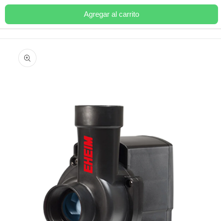
Ir
directamente
Agregar al carrito
Carrito
al contenido
Ir
directamente
a la
información
del producto