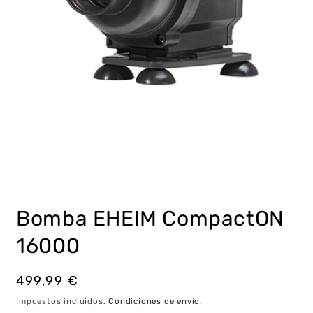
Abrir
elemento
multimedia
Bomba EHEIM CompactON
1
en
una
16000
ventana
modal
Precio
499,99 €
habitual
Impuestos incluidos.
Condiciones de envío
.