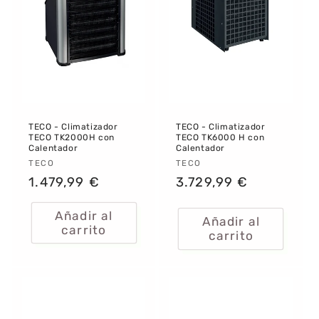
:
TECO - Climatizador
TECO - Climatizador
TECO TK2000H con
TECO TK6000 H con
Calentador
Calentador
Proveedor:
TECO
Proveedor:
TECO
Precio
1.479,99 €
Precio
3.729,99 €
habitual
habitual
Añadir al
Añadir al
carrito
carrito