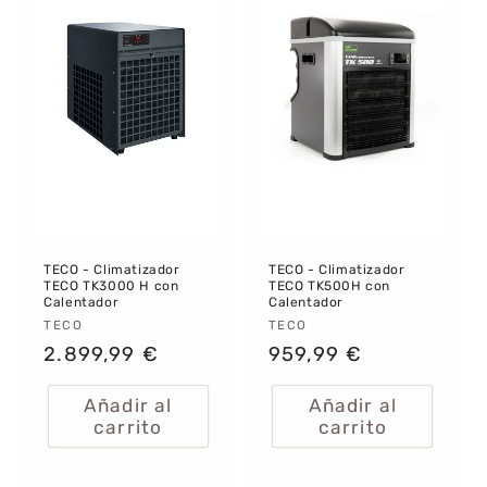
TECO - Climatizador
TECO - Climatizador
TECO TK3000 H con
TECO TK500H con
Calentador
Calentador
Proveedor:
TECO
Proveedor:
TECO
Precio
2.899,99 €
Precio
959,99 €
habitual
habitual
Añadir al
Añadir al
carrito
carrito