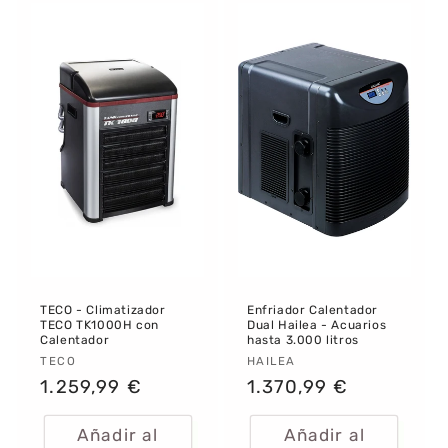
TECO - Climatizador
Enfriador Calentador
TECO TK1000H con
Dual Hailea - Acuarios
Calentador
hasta 3.000 litros
Proveedor:
TECO
Proveedor:
HAILEA
Precio
1.259,99 €
Precio
1.370,99 €
habitual
habitual
Añadir al
Añadir al