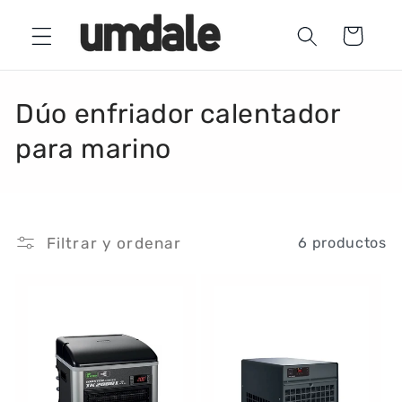
Ir
directamente
Carrito
al contenido
C
Dúo enfriador calentador
o
para marino
l
e
Filtrar y ordenar
6 productos
c
c
i
ó
n