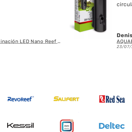
 del agua
espec
U.
Ángel
AQUAEL - SAS Filter 500 - Skimmer de superficie
21/07/