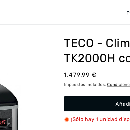
P
a
í
s
TECO - Cli
/
TK2000H co
r
e
g
Precio
1.479,99 €
i
habitual
Impuestos incluidos.
Condicione
ó
n
Añadi
¡Sólo hay 1 unidad disp