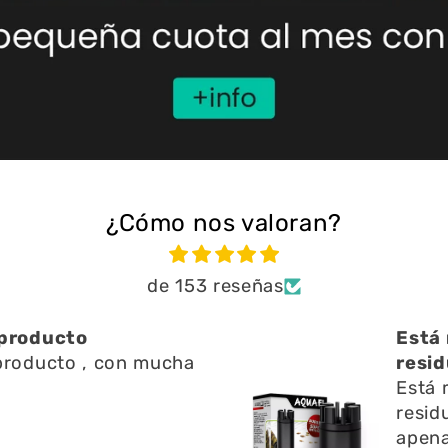
¿Cómo nos valoran?
de 153 reseñas
ien ayuda a limpiar
Una 
n l
Una 
ien ayuda a limpiar
y res
 l superficie no emite
pregu
o y ayuda a la
fue r