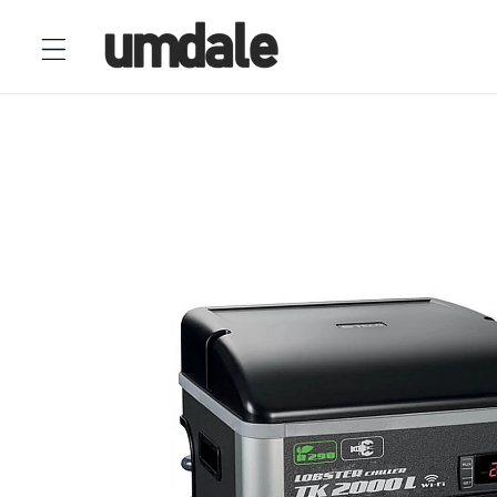
Ir
directamente
al contenido
Ir
directamente
a la
información
del producto