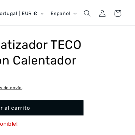
Iniciar
I
Carrito
Portugal | EUR €
Español
sesión
d
i
o
matizador TECO
m
n Calentador
a
s de envío
.
r al carrito
onible!