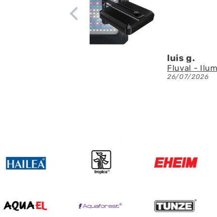
circulación
Denis A.G.
Fluval - Iluminación LED Nano Reef 4.0 de 25W
23/07/2026