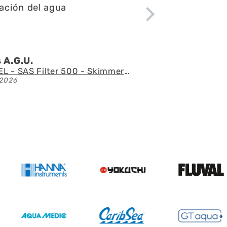
tacular
 l.Z.p.
Acuario con mueble AQUAEL GLOSSY 150 BLACK de 405 litros
2026