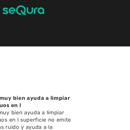
atención muy buena
atención muy buena,amables
pondieron rápido todas mis
ntas y consultas,el envío
ápido y el acuario se ve