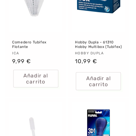
:
Comedero Tubifex
Hobby Dupla - 61310
Flotante
Hobby Multibox (Tubifex)
Proveedor:
ICA
Proveedor:
HOBBY DUPLA
Precio
9,99 €
Precio
10,99 €
habitual
habitual
Añadir al
Añadir al
carrito
carrito