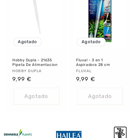
Agotado
Agotado
Hobby Dupla - 21635
Fluval - 3 en 1
Pipeta De Alimentacion
Aspiradora 28 cm
Proveedor:
HOBBY DUPLA
Proveedor:
FLUVAL
Precio
9,99 €
Precio
9,99 €
habitual
habitual
Agotado
Agotado