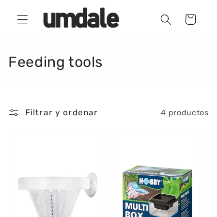
Ir
directamente
Carrito
al contenido
C
Feeding tools
o
l
Filtrar y ordenar
4 productos
e
c
c
i
ó
n