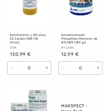
Antifosfatos y Nitratos:
Acondicionador
EZ Carbon DSR (10
PhospHate Remover de
litros)
NTLABS (180 gr)
Proveedor:
DSR
Proveedor:
NTLABS
Precio
130,99 €
Precio
12,99 €
habitual
habitual
Reducir
Aumentar
Reducir
Aume
cantidad
cantidad
cantidad
canti
para
para
para
para
Default
Default
Default
Defau
Title
Title
Title
Title
MAXSPECT -