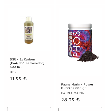
cantidad
cantidad
cantidad
canti
para
para
para
para
Default
Default
Default
Defau
Title
Title
Title
Title
DSR - Ez Carbon
(Po4/No3 Removedor)
500 ml.
Proveedor:
DSR
Precio
11,99 €
habitual
Fauna Marin - Power
PHOS de 800 gr.
Proveedor:
FAUNA MARIN
Precio
28,99 €
habitual