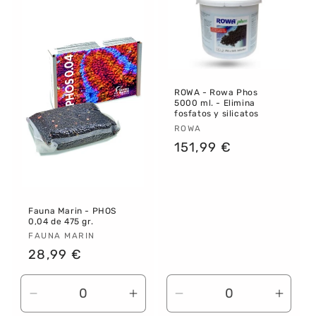
Default
Default
Default
Defau
Title
Title
Title
Title
ROWA - Rowa Phos
5000 ml. - Elimina
fosfatos y silicatos
Proveedor:
ROWA
Precio
151,99 €
habitual
Fauna Marin - PHOS
0,04 de 475 gr.
Proveedor:
FAUNA MARIN
Precio
28,99 €
habitual
Reducir
Aumentar
Reducir
Aume