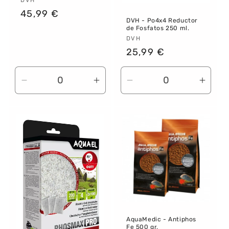
Proveedor:
Precio
45,99 €
DVH - Po4x4 Reductor
habitual
de Fosfatos 250 ml.
Proveedor:
DVH
Precio
25,99 €
habitual
Reducir
Aumentar
Reducir
Aume
cantidad
cantidad
cantidad
canti
para
para
para
para
Default
Default
Default
Defau
Title
Title
Title
Title
AquaMedic - Antiphos
Fe 500 gr.