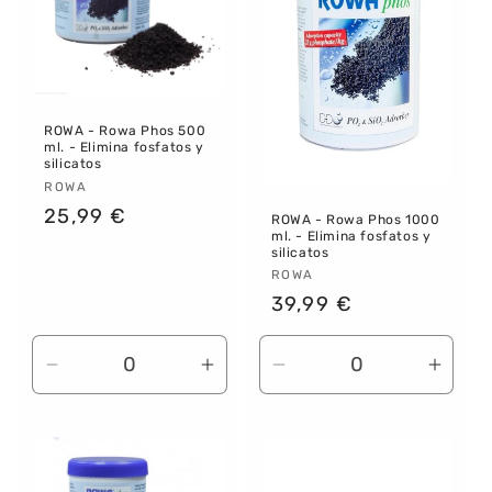
ROWA - Rowa Phos 500
ml. - Elimina fosfatos y
silicatos
Proveedor:
ROWA
Precio
25,99 €
ROWA - Rowa Phos 1000
ml. - Elimina fosfatos y
habitual
silicatos
Proveedor:
ROWA
Precio
39,99 €
habitual
Reducir
Aumentar
Reducir
Aume
cantidad
cantidad
cantidad
canti
para
para
para
para
Default
Default
Default
Defau
Title
Title
Title
Title