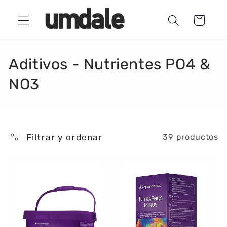
Ir
directamente
Carrito
al contenido
C
Aditivos - Nutrientes PO4 &
o
NO3
l
e
Filtrar y ordenar
39 productos
c
c
i
ó
n