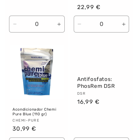
Precio
22,99 €
habitual
Reducir
Aumentar
Reducir
Aume
cantidad
cantidad
cantidad
canti
para
para
para
para
Default
Default
Default
Defau
Title
Title
Title
Title
Antifosfatos:
PhosRem DSR
Proveedor:
DSR
Precio
16,99 €
habitual
Acondicionador Chemi
Pure Blue (110 gr)
Proveedor:
CHEMI-PURE
Precio
30,99 €
habitual