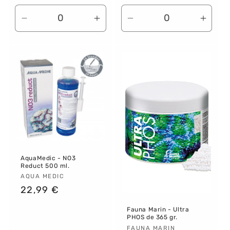
habitual
Reducir
Aumentar
Reducir
Aume
cantidad
cantidad
cantidad
canti
para
para
para
para
Default
Default
Default
Defau
Title
Title
Title
Title
AquaMedic - NO3
Reduct 500 ml.
Proveedor:
AQUA MEDIC
Precio
22,99 €
habitual
Fauna Marin - Ultra
PHOS de 365 gr.
Proveedor:
FAUNA MARIN