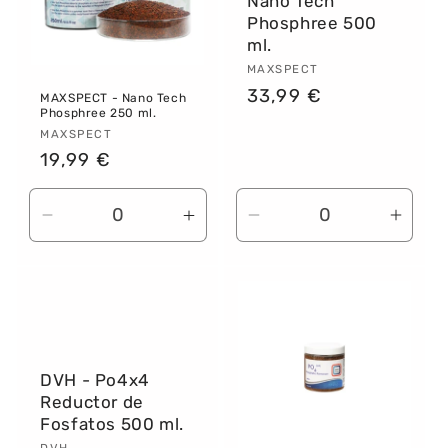
Nano Tech
Phosphree 500
ml.
Proveedor:
MAXSPECT
Precio
33,99 €
MAXSPECT - Nano Tech
Phosphree 250 ml.
habitual
Proveedor:
MAXSPECT
Precio
19,99 €
habitual
Reducir
Aume
Reducir
Aumentar
cantidad
canti
cantidad
cantidad
para
para
para
para
Default
Defau
Default
Default
Title
Title
Title
Title
DVH - Po4x4
Reductor de
Fosfatos 500 ml.
DVH