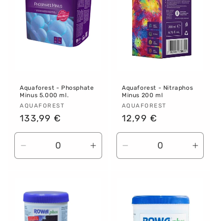
:
Aquaforest - Phosphate
Aquaforest - Nitraphos
Minus 5.000 ml.
Minus 200 ml
Proveedor:
AQUAFOREST
Proveedor:
AQUAFOREST
Precio
133,99 €
Precio
12,99 €
habitual
habitual
Reducir
Aumentar
Reducir
Aume
cantidad
cantidad
cantidad
canti
para
para
para
para
Default
Default
Default
Defau
Title
Title
Title
Title