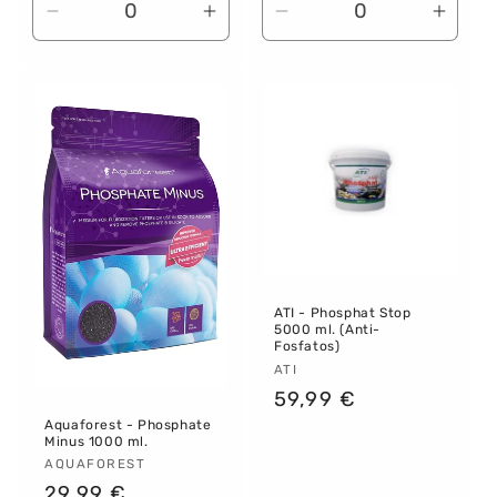
Reducir
Aumentar
Reducir
Aume
cantidad
cantidad
cantidad
canti
para
para
para
para
Default
Default
Default
Defau
Title
Title
Title
Title
ATI - Phosphat Stop
5000 ml. (Anti-
Fosfatos)
Proveedor:
ATI
Precio
59,99 €
habitual
Aquaforest - Phosphate
Minus 1000 ml.
Proveedor:
AQUAFOREST
Precio
29,99 €