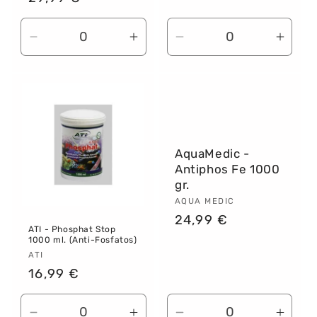
habitual
Reducir
Aumentar
Reducir
Aume
cantidad
cantidad
cantidad
canti
para
para
para
para
Default
Default
Default
Defau
Title
Title
Title
Title
AquaMedic -
Antiphos Fe 1000
gr.
Proveedor:
AQUA MEDIC
Precio
24,99 €
ATI - Phosphat Stop
habitual
1000 ml. (Anti-Fosfatos)
Proveedor:
ATI
Precio
16,99 €
habitual