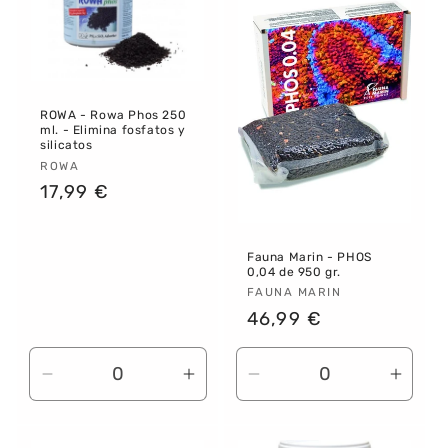
ROWA - Rowa Phos 250
ml. - Elimina fosfatos y
silicatos
Proveedor:
ROWA
Precio
17,99 €
habitual
Fauna Marin - PHOS
0,04 de 950 gr.
Proveedor:
FAUNA MARIN
Precio
46,99 €
habitual
Reducir
Aumentar
Reducir
Aume
cantidad
cantidad
cantidad
canti
para
para
para
para