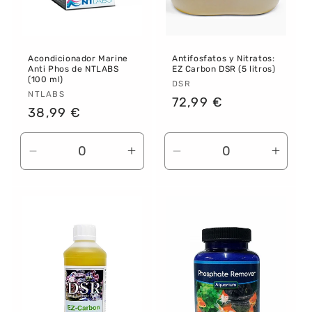
Acondicionador Marine
Antifosfatos y Nitratos:
Anti Phos de NTLABS
EZ Carbon DSR (5 litros)
(100 ml)
Proveedor:
DSR
Proveedor:
NTLABS
Precio
72,99 €
Precio
38,99 €
habitual
habitual
Reducir
Aumentar
Reducir
Aume
cantidad
cantidad
cantidad
canti
para
para
para
para
Default
Default
Default
Defau
Title
Title
Title
Title