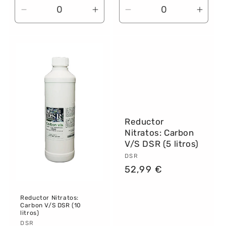
Reducir
Aume
Reducir
Aumentar
cantidad
canti
cantidad
cantidad
para
para
para
para
Default
Defau
Default
Default
Title
Title
Title
Title
Reductor
Nitratos: Carbon
V/S DSR (5 litros)
Proveedor:
DSR
Precio
52,99 €
habitual
Reductor Nitratos:
Carbon V/S DSR (10
litros)
Proveedor:
DSR