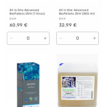
All in One Advanced
All in One Advanced
BioPellets DVH (1 litros)
BioPellets DVH (500 ml)
Proveedor:
DVH
Proveedor:
DVH
Precio
60,99 €
Precio
32,99 €
habitual
habitual
Reducir
Aumentar
Reducir
Aume
cantidad
cantidad
cantidad
canti
para
para
para
para
Default
Default
Default
Defau
Title
Title
Title
Title