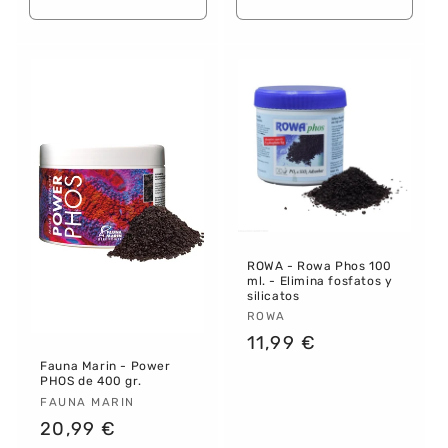
Reducir
Aume
Reducir
Aumentar
cantidad
canti
cantidad
cantidad
para
para
para
para
Default
Defau
Default
Default
Title
Title
Title
Title
ROWA - Rowa Phos 100
ml. - Elimina fosfatos y
silicatos
Proveedor:
ROWA
Precio
11,99 €
habitual
Fauna Marin - Power
PHOS de 400 gr.
Proveedor:
FAUNA MARIN
Precio
20,99 €