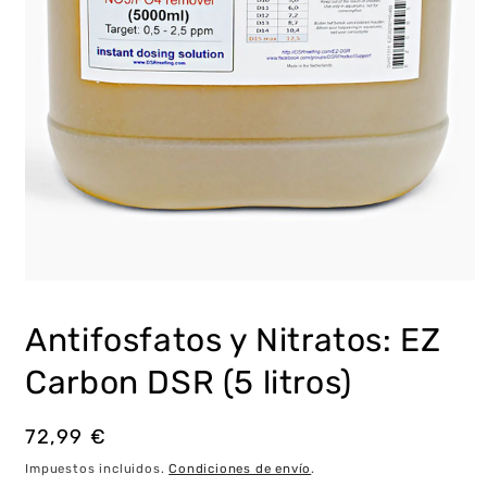
Abrir
elemento
multimedia
Antifosfatos y Nitratos: EZ
1
en
una
Carbon DSR (5 litros)
ventana
modal
Precio
72,99 €
habitual
Impuestos incluidos.
Condiciones de envío
.