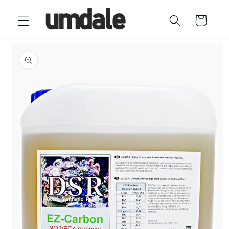
Ir
directamente
Carrito
al contenido
Ir
directamente
a la
información
del producto