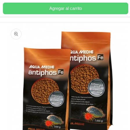
Ir
directamente
Agregar al carrito
Carrito
al contenido
Ir
directamente
a la
información
del producto