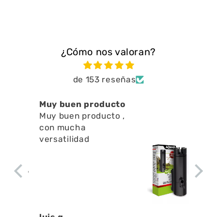
¿Cómo nos valoran?
de 153 reseñas
cto
Está muy bien ayuda
o ,
a limpiar residuos
en l
Está muy bien ayuda
a limpiar residuos en l
superficie no emite
apenas ruido y ayuda
a la circulación del
agua
Denis A.G.U.