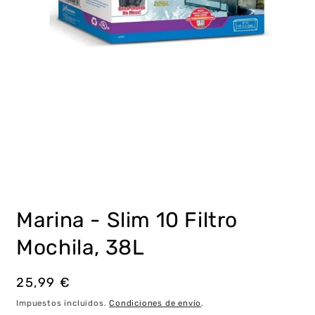
Abrir
elemento
multimedia
Marina - Slim 10 Filtro
1
en
una
Mochila, 38L
ventana
modal
Precio
25,99 €
habitual
Impuestos incluidos.
Condiciones de envío
.