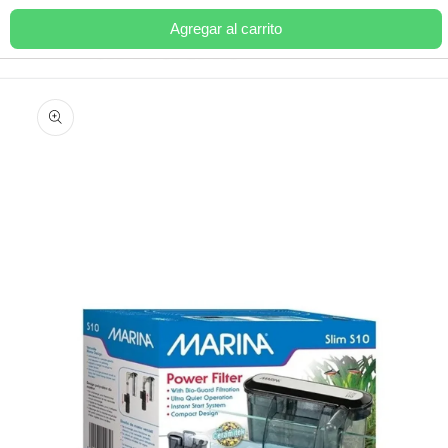
Ir
directamente
Agregar al carrito
Carrito
al contenido
Ir
directamente
a la
información
del producto