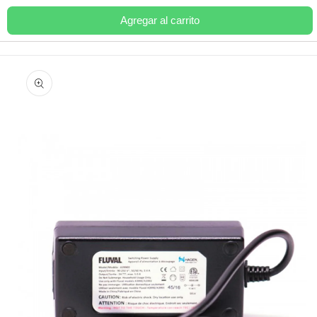
Ir
directamente
Agregar al carrito
Carrito
al contenido
Ir
directamente
a la
información
del producto