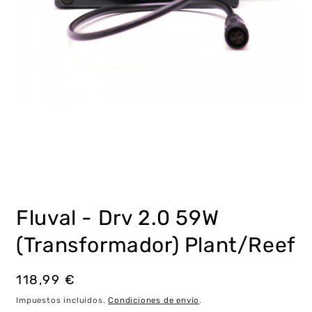
Abrir
elemento
multimedia
Fluval - Drv 2.0 59W
1
en
una
(Transformador) Plant/Reef
ventana
modal
Precio
118,99 €
habitual
Impuestos incluidos.
Condiciones de envío
.