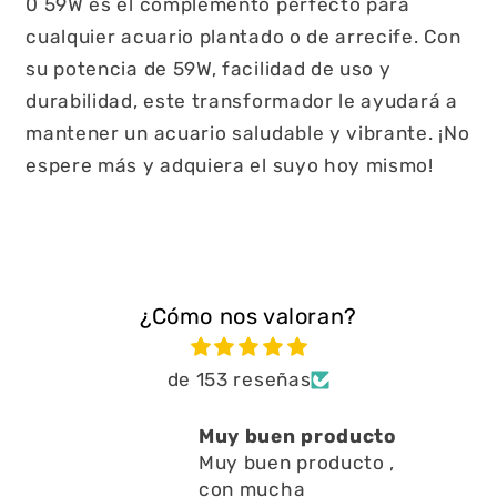
0 59W es el complemento perfecto para
cualquier acuario plantado o de arrecife. Con
su potencia de 59W, facilidad de uso y
durabilidad, este transformador le ayudará a
mantener un acuario saludable y vibrante. ¡No
espere más y adquiera el suyo hoy mismo!
¿Cómo nos valoran?
de 153 reseñas
buen producto
Está muy bien ay
uen producto ,
a limpiar residuo
mucha
en l
Está muy bien ayu