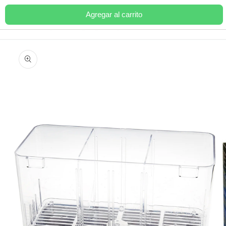
Ir
directamente
Agregar al carrito
Carrito
al contenido
Ir
directamente
a la
información
del producto