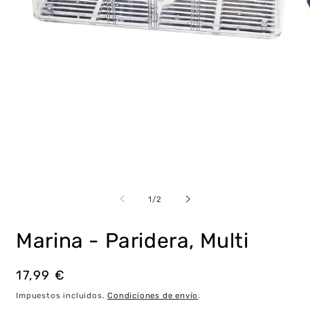
Abrir
Ab
elemento
e
multimedia
m
de
1
/
2
1
2
en
e
una
u
Marina - Paridera, Multi
ventana
v
modal
m
Precio
17,99 €
habitual
Impuestos incluidos.
Condiciones de envío
.