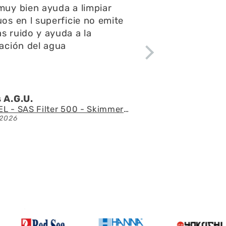
pondieron rápido todas mis
ntas y consultas,el envío
ápido y el acuario se ve
tacular
 l.Z.p.
Acuario con mueble AQUAEL GLOSSY 150 BLACK de 405 litros
/2026