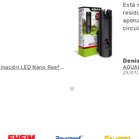
ien ayuda a limpiar
y res
 l superficie no emite
pregu
do y ayuda a la
fue r
 del agua
espec
U.
Ángel
AQUAEL - SAS Filter 500 - Skimmer de superficie
21/07