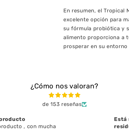
En resumen, el Tropical 
excelente opción para ma
su fórmula probiótica y 
alimento proporciona a t
prosperar en su entorno 
¿Cómo nos valoran?
de 153 reseñas
ien ayuda a limpiar
Una 
n l
Una 