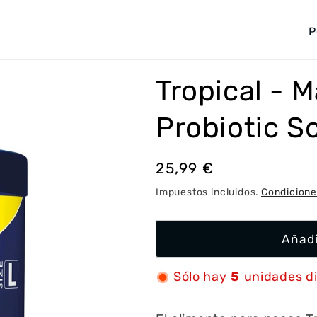
P
a
í
Tropical - 
s
/
Probiotic So
r
e
Precio
25,99 €
g
habitual
Impuestos incluidos.
Condicione
i
ó
Añadi
n
Sólo hay
5
unidades d