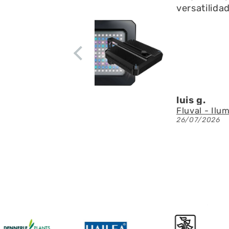
Está muy b
residuos en
apenas rui
circulación
Denis A.G.
Fluval - Iluminación LED Nano Reef 4.0 de 25W
23/07/2026