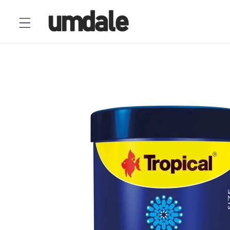
Ir
directamente
al contenido
Ir
directamente
a la
información
del producto