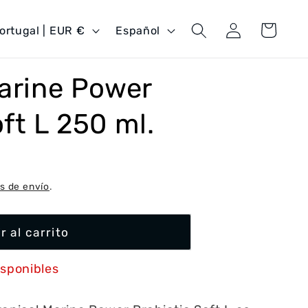
Iniciar
I
Carrito
Portugal | EUR €
Español
sesión
d
i
Marine Power
o
m
ft L 250 ml.
a
s de envío
.
r al carrito
isponibles