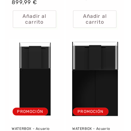
habitual
899,99 €
de
oferta
oferta
Añadir al
Añadir al
carrito
carrito
PROMOCIÓN
PROMOCIÓN
WATERBOX - Acuario
WATERBOX - Acuario