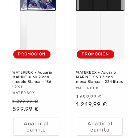
PROMOCIÓN
PROMOCIÓN
WATERBOX - Acuario
WATERBOX - Acuario
MARINE-X 60.2 con
MARINE-X 90.3 con
mueble Blanca - 136
mesa Blanca - 224 litros
litros
Proveedor:
WATERBOX
Proveedor:
WATERBOX
Precio
Precio
1.699,99 €
Precio
Precio
1.299,99 €
habitual
1.249,99 €
de
habitual
899,99 €
de
oferta
oferta
Añadir al
Añadir al
carrito
carrito