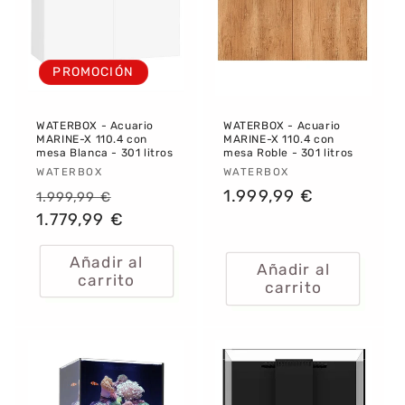
:
PROMOCIÓN
WATERBOX - Acuario
WATERBOX - Acuario
MARINE-X 110.4 con
MARINE-X 110.4 con
mesa Blanca - 301 litros
mesa Roble - 301 litros
Proveedor:
WATERBOX
Proveedor:
WATERBOX
Precio
Precio
Precio
1.999,99 €
1.999,99 €
habitual
1.779,99 €
de
habitual
oferta
Añadir al
Añadir al
carrito
carrito