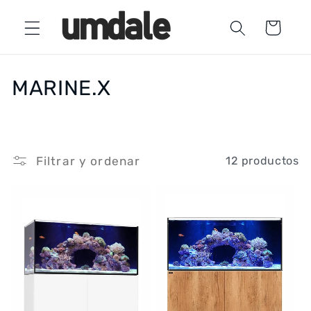
Ir
directamente
Carrito
al contenido
C
MARINE.X
o
l
Filtrar y ordenar
12 productos
e
c
c
i
ó
n