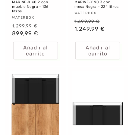
MARINE-X 60.2 con
MARINE-X 90.3 con
mueble Negra - 136
mesa Negra - 224 litros
litros
Proveedor:
WATERBOX
Proveedor:
WATERBOX
Precio
Precio
1.699,99 €
Precio
Precio
1.299,99 €
habitual
1.249,99 €
de
habitual
899,99 €
de
oferta
oferta
Añadir al
Añadir al
carrito
carrito