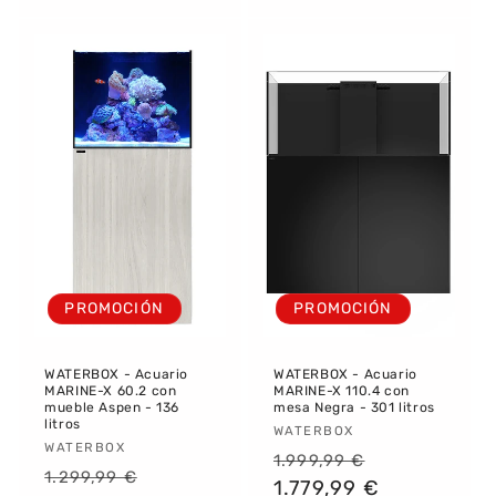
PROMOCIÓN
PROMOCIÓN
WATERBOX - Acuario
WATERBOX - Acuario
MARINE-X 60.2 con
MARINE-X 110.4 con
mueble Aspen - 136
mesa Negra - 301 litros
litros
Proveedor:
WATERBOX
Proveedor:
WATERBOX
Precio
Precio
1.999,99 €
Precio
Precio
1.299,99 €
habitual
1.779,99 €
de