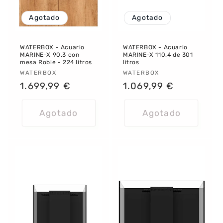
Agotado
Agotado
WATERBOX - Acuario
WATERBOX - Acuario
MARINE-X 90.3 con
MARINE-X 110.4 de 301
mesa Roble - 224 litros
litros
Proveedor:
WATERBOX
Proveedor:
WATERBOX
Precio
1.699,99 €
Precio
1.069,99 €
habitual
habitual
Agotado
Agotado