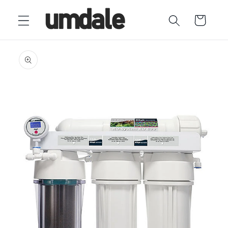
Ir
directamente
Carrito
al contenido
Ir
directamente
a la
información
del producto