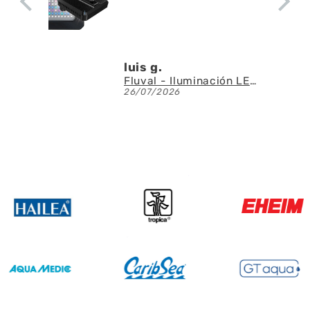
a la circulación del
agua
Denis A.G.U.
Fluval - Iluminación LED Nano Reef 4.0 de 25W
AQUAEL - SAS Filter 500 - Skimmer de superficie
23/07/2026