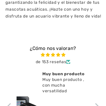
garantizando la felicidad y el bienestar de tus
mascotas acuáticas. ¡Hazte con uno hoy y
disfruta de un acuario vibrante y lleno de vida!
¿Cómo nos valoran?
de 153 reseñas
 producto
Está muy bien ayuda
producto ,
a limpiar residuos
a
en l
Está muy bien ayuda
ad
a limpiar residuos en l
superficie no emite
apenas ruido y ayuda