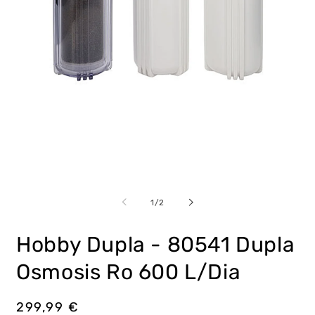
Abrir
Ab
elemento
e
multimedia
m
de
1
/
2
1
2
en
e
una
u
Hobby Dupla - 80541 Dupla
ventana
v
modal
m
Osmosis Ro 600 L/Dia
Precio
299,99 €