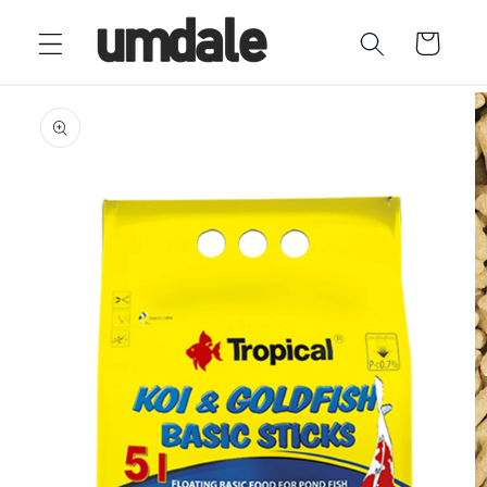
Ir
directamente
Carrito
al contenido
Ir
directamente
a la
información
del producto