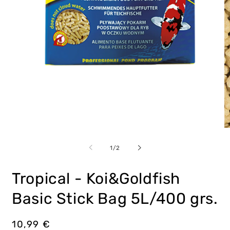
Abrir
Ab
elemento
e
multimedia
m
de
1
/
2
1
2
en
e
una
u
Tropical - Koi&Goldfish
ventana
v
modal
m
Basic Stick Bag 5L/400 grs.
Precio
10,99 €