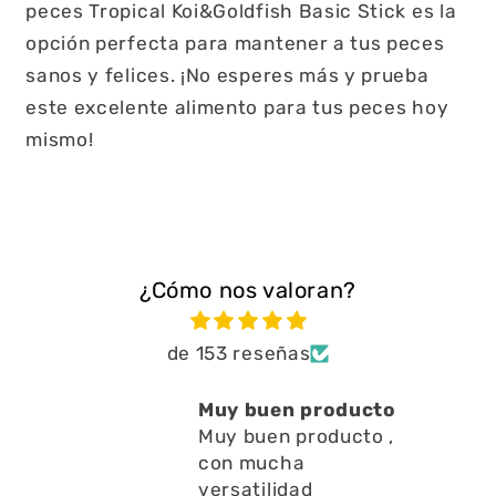
peces Tropical Koi&Goldfish Basic Stick es la
opción perfecta para mantener a tus peces
sanos y felices. ¡No esperes más y prueba
este excelente alimento para tus peces hoy
mismo!
¿Cómo nos valoran?
de 153 reseñas
uen producto
Está muy bien ayu
en producto ,
a limpiar residuos
ucha
en l
Está muy bien ayud
lidad
a limpiar residuos en