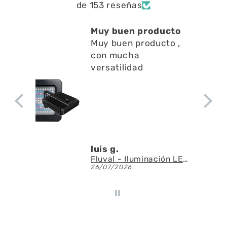
de 153 reseñas
Muy buen producto
Est
Muy buen producto ,
a l
con mucha
en l
Est
versatilidad
a li
sup
ape
a la
agu
luis g.
Den
Fluval - Iluminación LED Nano Reef 4.0 de 25W
26/07/2026
23/0