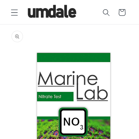
Ir
directamente
Carrito
al contenido
Ir
directamente
a la
información
del producto