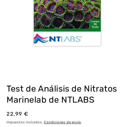
Abrir
elemento
multimedia
Test de Análisis de Nitratos
1
en
una
Marinelab de NTLABS
ventana
modal
Precio
22,99 €
habitual
Impuestos incluidos.
Condiciones de envío
.