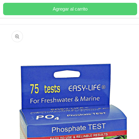
Ir
directamente
Agregar al carrito
Carrito
al contenido
Ir
directamente
a la
información
del producto