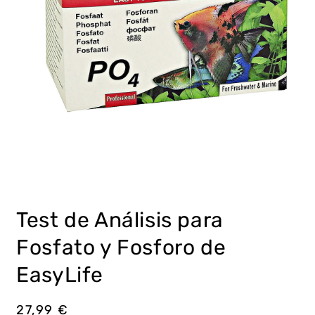
Abrir
elemento
multimedia
Test de Análisis para
1
en
una
Fosfato y Fosforo de
ventana
modal
EasyLife
Precio
27,99 €