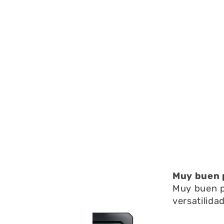
elemento
multimedia
2
en
una
ventana
modal
Muy buen pr
Muy buen pro
versatilidad