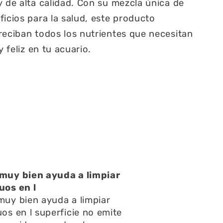
y de alta calidad. Con su mezcla única de
ficios para la salud, este producto
reciban todos los nutrientes que necesitan
y feliz en tu acuario.
y bien ayuda a limpiar
Un
 en l
Un
 bien ayuda a limpiar
y 
 en l superficie no emite
pr