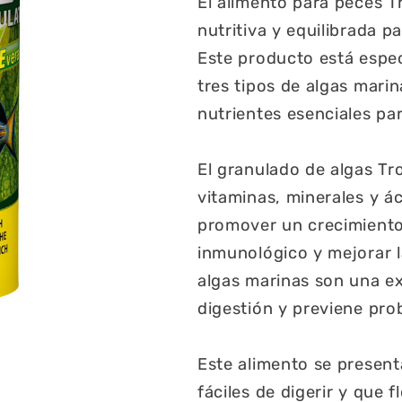
El alimento para peces T
nutritiva y equilibrada p
Este producto está espe
tres tipos de algas mar
nutrientes esenciales par
El granulado de algas Tro
vitaminas, minerales y 
promover un crecimiento 
inmunológico y mejorar l
algas marinas son una ex
digestión y previene pro
Este alimento se presen
fáciles de digerir y que f