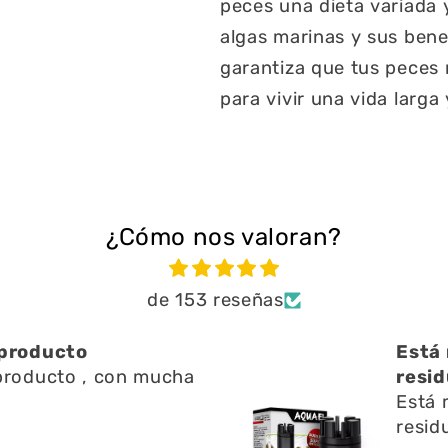
peces una dieta variada 
algas marinas y sus bene
garantiza que tus peces 
para vivir una vida larga 
¿Cómo nos valoran?
de 153 reseñas
oducto
Está mu
ducto , con mucha
residuos
Está muy
residuos