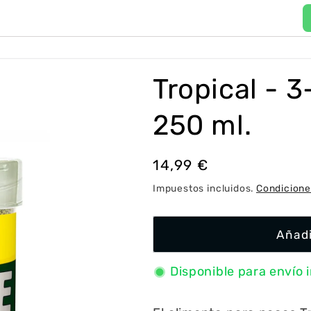
P
a
í
Tropical - 
s
/
250 ml.
r
e
Precio
14,99 €
g
habitual
Impuestos incluidos.
Condicione
i
ó
Añadi
n
Disponible para envío 