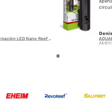
apenas r
circulac
Denis A
Fluval - Iluminación LED Nano Reef 4.0 de 25W
23/07/20