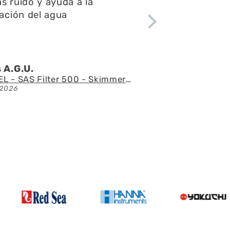
uido y ayuda a la
fu
ión del agua
es
.G.U.
Án
AQUAEL - SAS Filter 500 - Skimmer de superficie
26
21/