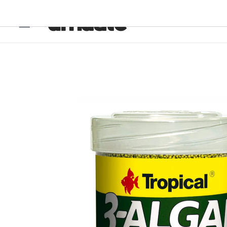
Ir
directamente
al contenido
Ir
directamente
a la
información
del producto