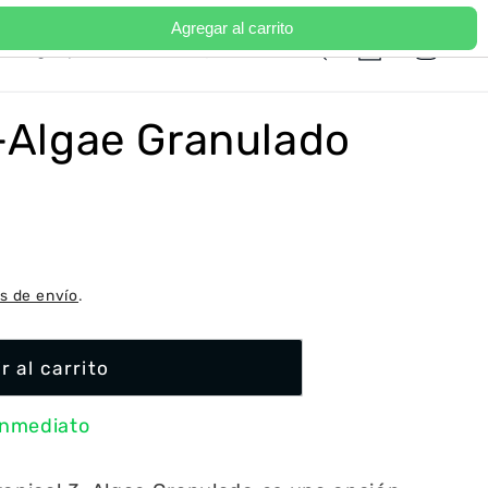
Agregar al carrito
Iniciar
I
Carrito
Portugal | EUR €
Español
sesión
d
i
3-Algae Granulado
o
m
a
s de envío
.
r al carrito
inmediato