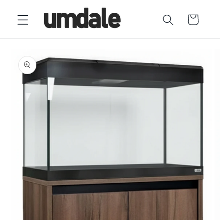
Ir
directamente
Carrito
al contenido
Ir
directamente
a la
información
del producto