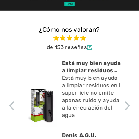
¿Cómo nos valoran?
de 153 reseñas
cto
Está muy bien ayuda
o ,
a limpiar residuos
en l
Está muy bien ayuda
a limpiar residuos en l
superficie no emite
apenas ruido y ayuda
a la circulación del
agua
Denis A.G.U.