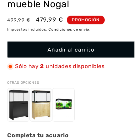
mueble Nogal
Precio
Precio
479,99 €
PROMOCIÓN
499,99 €
habitual
de
Impuestos incluidos.
Condiciones de envío
.
oferta
Añadir al carrito
Sólo hay
2
unidades disponibles
OTRAS OPCIONES
Completa tu acuario