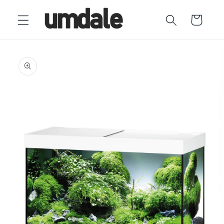
Ir
directamente
Carrito
al contenido
Ir
directamente
a la
información
del producto